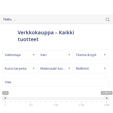
Verkkokauppa – Kaikki
tuotteet
Valmistaja
Väri
Teema & tyyli
Kuosi tai pinta
Materiaali/ tuotetyyppi
Mallistot
2 €
2 980 €
2
747
1 491
2 236
2 980