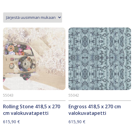
55043
55042
Rolling Stone 418,5 x 270
Engross 418,5 x 270 cm
cm valokuvatapetti
valokuvatapetti
615,90
€
615,90
€