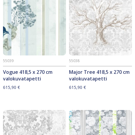
55039
55038
Vogue 418,5 x 270 cm
Major Tree 418,5 x 270 cm
valokuvatapetti
valokuvatapetti
615,90
€
615,90
€