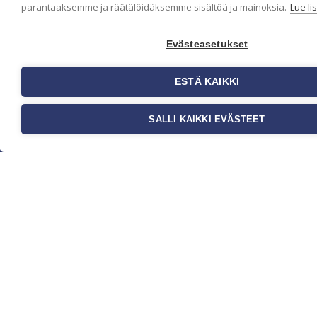
parantaaksemme ja räätälöidäksemme sisältöä ja mainoksia.
Lue li
inspiraatiota ja
trendejä
kansainvälisiltä
Evästeasetukset
markkinoilta.
Rekisteriseloste
ESTÄ KAIKKI
Toimitusehdot
Brandtool
SALLI KAIKKI EVÄSTEET