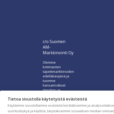
c/o Suomen
AM-
Markkinointi Oy
Olemme
kotimaisten
tapettimarkkinoiden
edelläkävijänä ja
tuomme
kansainväliset
sisustus- ja
tapettitrendit
Tietoa sivustolla käytetyistä evästeistä
suomalaisiin
koteihin. Etsimme
Käytämme sivustollamme evästeitä kerätäksemme ja analysoidaks
jatkuvasti uusia
suorituskykyä ja käyttöä, tarjotaksemme sosiaalisen median ominai
ideoita,