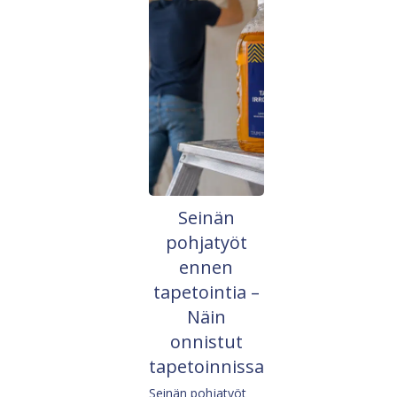
Seinän
pohjatyöt
ennen
tapetointia –
Näin
onnistut
tapetoinnissa
Seinän pohjatyöt