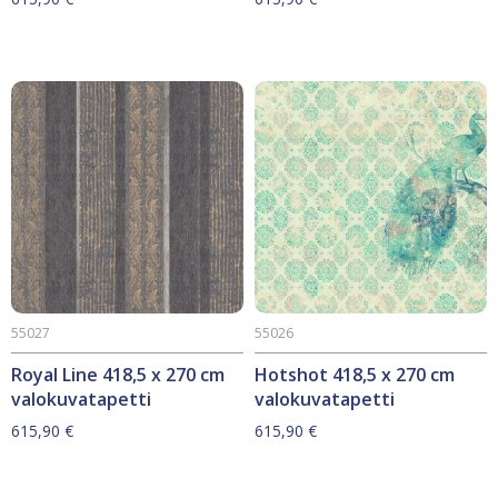
55027
55026
Royal Line 418,5 x 270 cm
Hotshot 418,5 x 270 cm
valokuvatapetti
valokuvatapetti
615,90
€
615,90
€