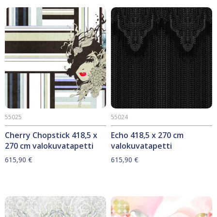
55025
55024
Cherry Chopstick 418,5 x
Echo 418,5 x 270 cm
270 cm valokuvatapetti
valokuvatapetti
615,90
€
615,90
€