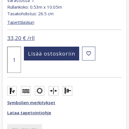
Varastossa: 1
Rullankoko: 0.53m x 10.05m
Tasakohdistus: 26.5 cm
Tapettilaskuri
Alkuperäinen
Nykyinen
33,20
€
/rll
hinta
hinta
Everybody
oli:
on:
Lisää ostoskoriin
Bonjour
77,00 €.
33,20 €.
beige,
monivärinen
tapetti
138713
määrä
Symbolien merkitykset
Lataa tapetointiohje