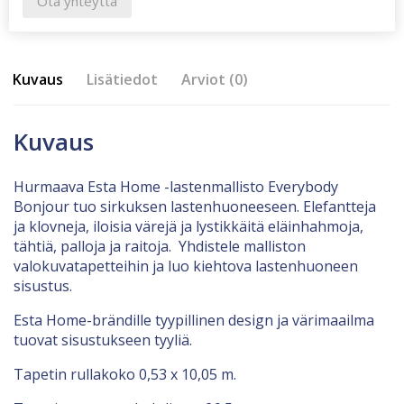
Ota yhteyttä
Kuvaus
Lisätiedot
Arviot (0)
Kuvaus
Hurmaava Esta Home -lastenmallisto Everybody
Bonjour tuo sirkuksen lastenhuoneeseen. Elefantteja
ja klovneja, iloisia värejä ja lystikkäitä eläinhahmoja,
tähtiä, palloja ja raitoja. Yhdistele malliston
valokuvatapetteihin ja luo kiehtova lastenhuoneen
sisustus.
Esta Home-brändille tyypillinen design ja värimaailma
tuovat sisustukseen tyyliä.
Tapetin rullakoko 0,53 x 10,05 m.