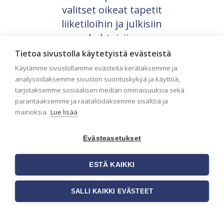
valitset oikeat tapetit
liiketiloihin ja julkisiin
kohteisiin
Liiketilan tapetointi on tärkeä osa
Tietoa sivustolla käytetyistä evästeistä
yrityksen visuaalista ilmettä,
Käytämme sivustollamme evästeitä kerätäksemme ja
asiakaskokemusta sekä tilan toimivuutta.
analysoidaksemme sivuston suorituskykyä ja käyttöä,
Tapetit liiketiloihin valitaan […]
tarjotaksemme sosiaalisen median ominaisuuksia sekä
parantaaksemme ja räätälöidäksemme sisältöä ja
mainoksia.
Lue lisää
Evästeasetukset
ESTÄ KAIKKI
SALLI KAIKKI EVÄSTEET