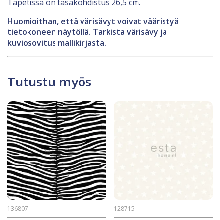
Tapetissa on tasakohdistus 26,5 cm.
Huomioithan, että värisävyt voivat vääristyä
tietokoneen näytöllä. Tarkista värisävy ja
kuviosovitus mallikirjasta.
Tutustu myös
136807
128715