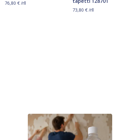
tapetti 128701
76,80
€
/rll
73,80
€
/rll