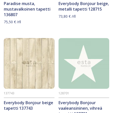
Paradise musta,
Everybody Bonjour beige,
mustavalkoinen tapetti
metalli tapetti 128715
136807
73,80
€
/rll
75,50
€
/rll
137743
128701
Everybody Bonjour beige
Everybody Bonjour
tapetti 137743
vaaleansininen, vihreä