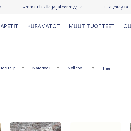
ä
Ammattilaisille ja jälleenmyyjille
Ota yhteyttä
APETIT
KURAMATOT
MUUT TUOTTEET
OU
Kuosi tai pinta
Materiaali/ tuotetyyppi
Mallistot