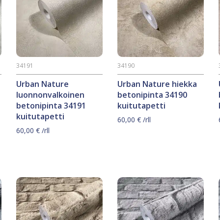
34191
34190
Urban Nature
Urban Nature hiekka
luonnonvalkoinen
betonipinta 34190
betonipinta 34191
kuitutapetti
kuitutapetti
60,00
€
/rll
60,00
€
/rll