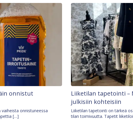
äin onnistut
Liiketilan tapetointi – 
julkisiin kohteisiin
ä vaiheista onnistuneessa
Liiketilan tapetointi on tärkeä 
apettia […]
tilan toimivuutta. Tapetit liiketilo