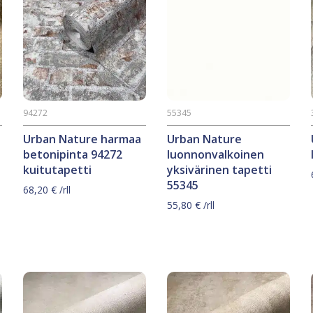
94272
55345
Urban Nature harmaa
Urban Nature
betonipinta 94272
luonnonvalkoinen
kuitutapetti
yksivärinen tapetti
55345
68,20
€
/rll
55,80
€
/rll