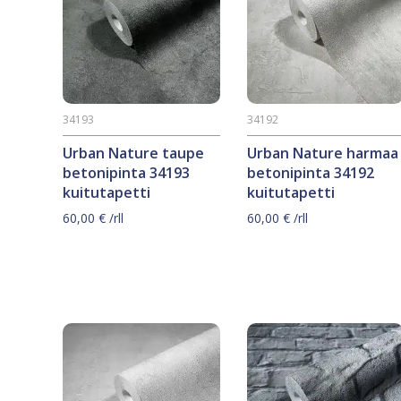
34193
34192
Urban Nature taupe
Urban Nature harmaa
betonipinta 34193
betonipinta 34192
kuitutapetti
kuitutapetti
60,00
€
/rll
60,00
€
/rll