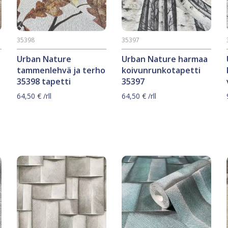
35398
35397
Urban Nature
Urban Nature harmaa
tammenlehvä ja terho
koivunrunkotapetti
35398 tapetti
35397
64,50
€
/rll
64,50
€
/rll