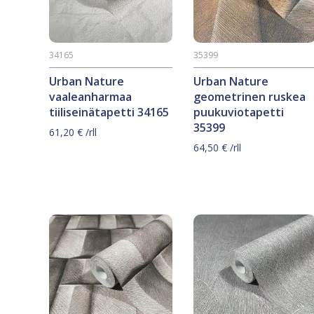
34165
35399
Urban Nature
Urban Nature
vaaleanharmaa
geometrinen ruskea
tiiliseinätapetti 34165
puukuviotapetti
35399
61,20
€
/rll
64,50
€
/rll