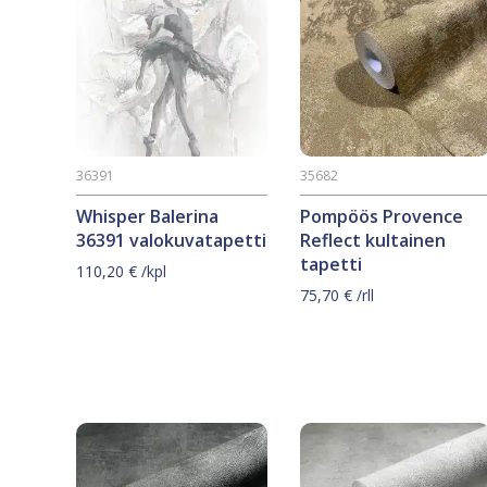
36391
35682
Whisper Balerina
Pompöös Provence
36391 valokuvatapetti
Reflect kultainen
tapetti
110,20
€
/kpl
75,70
€
/rll