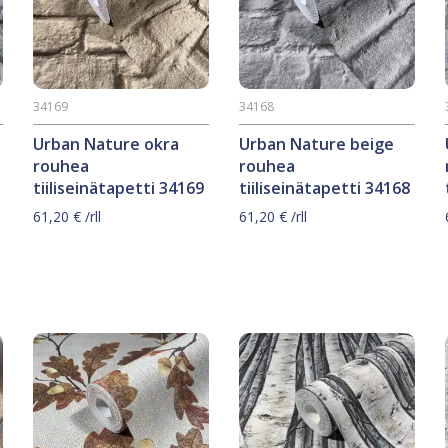
34169
34168
Urban Nature okra
Urban Nature beige
rouhea
rouhea
tiiliseinätapetti 34169
tiiliseinätapetti 34168
61,20
€
/rll
61,20
€
/rll