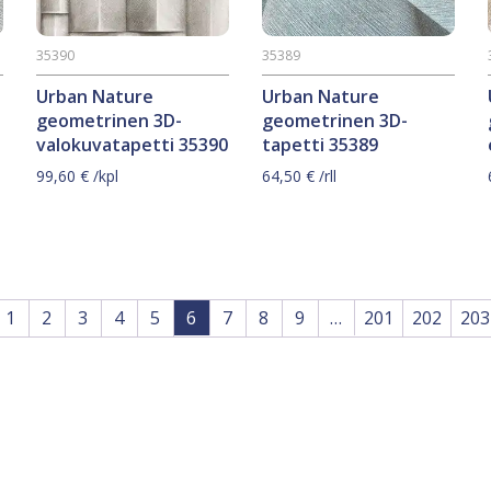
35390
35389
Urban Nature
Urban Nature
geometrinen 3D-
geometrinen 3D-
valokuvatapetti 35390
tapetti 35389
99,60
€
/kpl
64,50
€
/rll
1
2
3
4
5
6
7
8
9
…
201
202
203