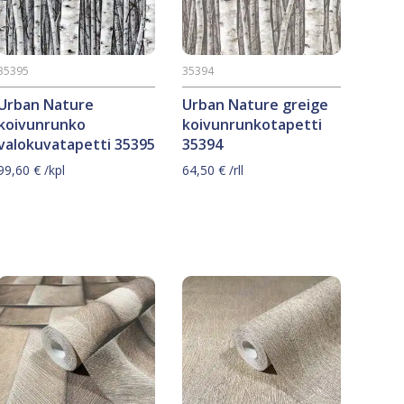
35395
35394
Urban Nature
Urban Nature greige
koivunrunko
koivunrunkotapetti
valokuvatapetti 35395
35394
99,60
€
/kpl
64,50
€
/rll