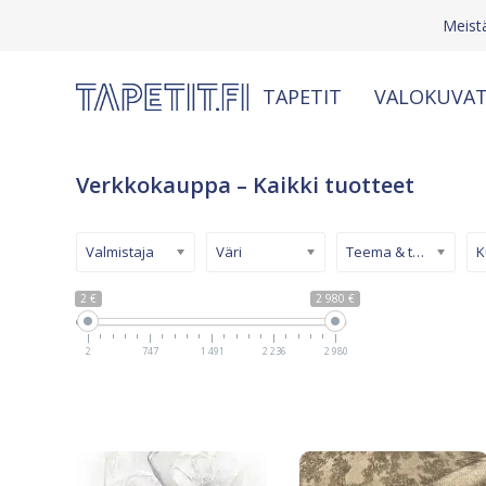
Meist
TAPETIT
VALOKUVAT
Verkkokauppa – Kaikki tuotteet
Valmistaja
Väri
Teema & tyyli
2 €
2 980 €
2
747
1 491
2 236
2 980