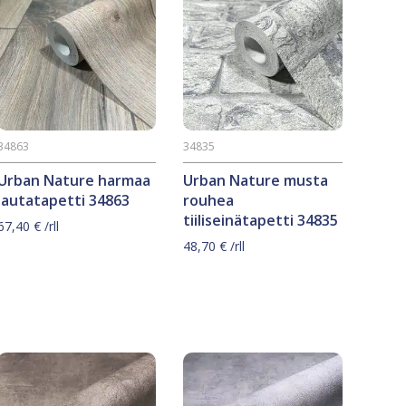
34863
34835
Urban Nature harmaa
Urban Nature musta
lautatapetti 34863
rouhea
tiiliseinätapetti 34835
67,40
€
/rll
48,70
€
/rll