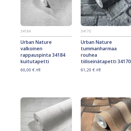
34184
34170
Urban Nature
Urban Nature
valkoinen
tummanharmaa
rappauspinta 34184
rouhea
kuitutapetti
tiiliseinätapetti 34170
60,00
€
/rll
61,20
€
/rll