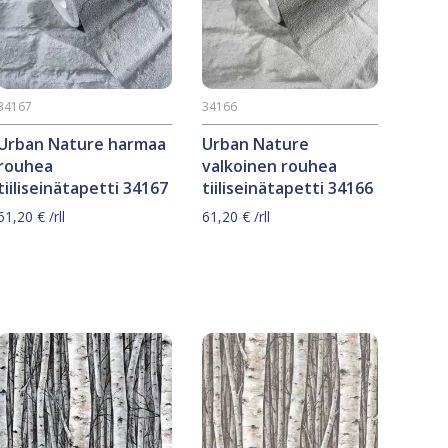
34167
34166
Urban Nature harmaa
Urban Nature
rouhea
valkoinen rouhea
tiiliseinätapetti 34167
tiiliseinätapetti 34166
61,20
€
/rll
61,20
€
/rll