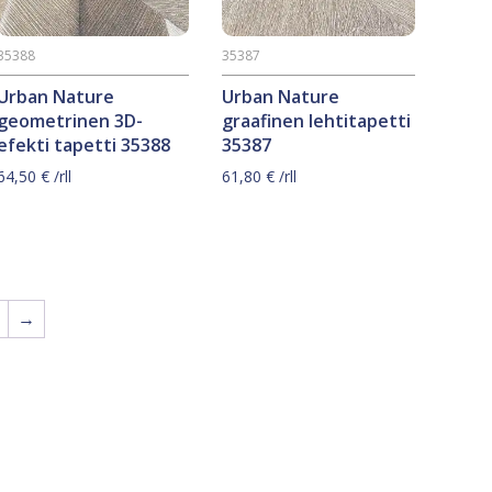
35388
35387
Urban Nature
Urban Nature
geometrinen 3D-
graafinen lehtitapetti
efekti tapetti 35388
35387
64,50
€
/rll
61,80
€
/rll
→