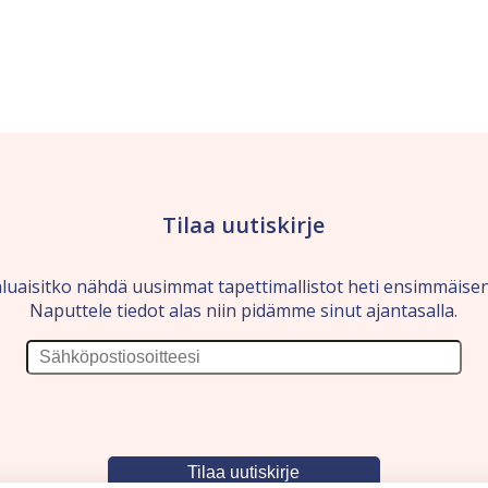
Tilaa uutiskirje
luaisitko nähdä uusimmat tapettimallistot heti ensimmäise
Naputtele tiedot alas niin pidämme sinut ajantasalla.