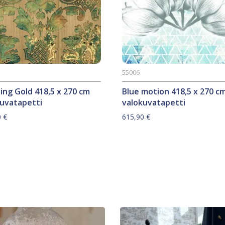
55006
ing Gold 418,5 x 270 cm
Blue motion 418,5 x 270 c
kuvatapetti
valokuvatapetti
0
€
615,90
€