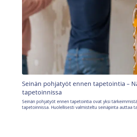
Seinän pohjatyöt ennen tapetointia – N
tapetoinnissa
Seinän pohjatyöt ennen tapetointia ovat yksi tärkeimmist
tapetoinnissa. Huolellisesti valmisteltu seinäpinta auttaa t