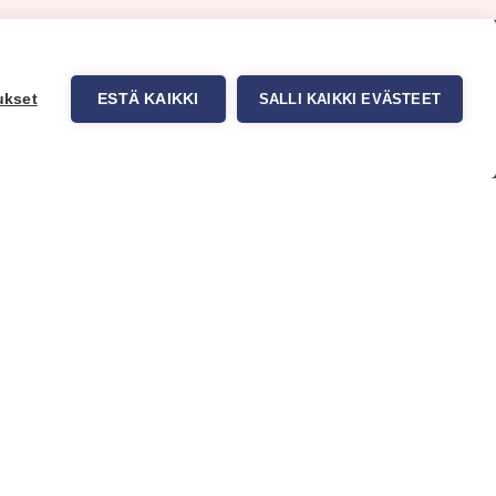
ukset
ESTÄ KAIKKI
SALLI KAIKKI EVÄSTEET
uppa
Myynti ja asiakaspalvelu
tit
Eteläväylä 11, 28610 Pori,
okuvatapetit
FINLAND
t tuotteet
+358 2 837 69 480
t & Vinkit
[email protected]
Katso sijainti kartalta
Asiakaspalvelu ja varasto
avoinna ma–to klo 8–16 ja pe klo
8-14
Office and warehouse open
Mon–Thu 8–16 h and Fri 8-14