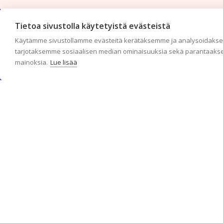
Tietoa sivustolla käytetyistä evästeistä
Käytämme sivustollamme evästeitä kerätäksemme ja analysoidaksem
tarjotaksemme sosiaalisen median ominaisuuksia sekä parantaakse
mainoksia.
Lue lisää
c/o Suomen AM-Markkinointi Oy
Olemme kotimaisten tapettimarkkinoiden edelläkävijänä ja
tuomme kansainväliset sisustus- ja tapettitrendit suomalaisiin
koteihin. Etsimme jatkuvasti uusia ideoita, inspiraatiota ja
trendejä kansainvälisiltä markkinoilta.
Rekisteriseloste
Toimitusehdot
Brandtool