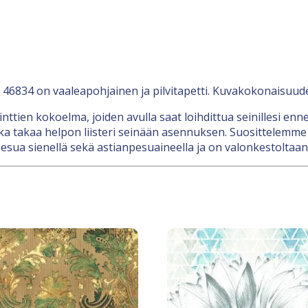
s 46834 on vaaleapohjainen ja pilvitapetti. Kuvakokonaisuuden
printtien kokoelma, joiden avulla saat loihdittua seinillesi 
a takaa helpon liisteri seinään asennuksen. Suosittelemme l
esua sienellä sekä astianpesuaineella ja on valonkestoltaan