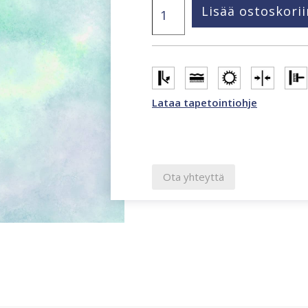
Aimee
Lisää ostoskorii
Clouds
valokuvatapetti
2,12
x
3,40
m
määrä
Lataa tapetointiohje
Ota yhteyttä