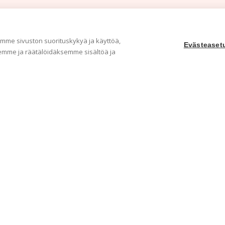
me sivuston suorituskykyä ja käyttöä,
Evästeaset
mme ja räätälöidäksemme sisältöä ja
Yritys
Ka
Meistä
Tape
Ota yhteyttä
Val
Jälleenmyyjät
Muu
Ohjeet
Idea
FAQ