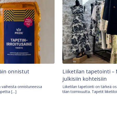
äin onnistut
Liiketilan tapetointi – 
julkisiin kohteisiin
ä vaiheista onnistuneessa
Liiketilan tapetointi on tärkeä 
apettia […]
tilan toimivuutta. Tapetit liiketilo