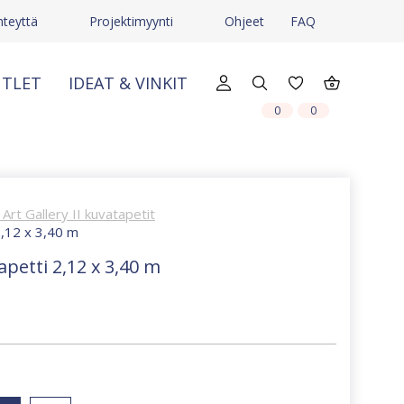
hteyttä
Projektimyynti
Ohjeet
FAQ
TLET
IDEAT & VINKIT
X
X
0
0
Art Gallery II kuvatapetit
2,12 x 3,40 m
petti 2,12 x 3,40 m