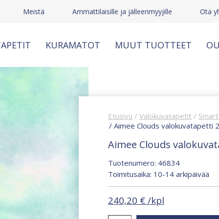
Meistä
Ammattilaisille ja jälleenmyyjille
Ota y
APETIT
KURAMATOT
MUUT TUOTTEET
OU
Etusivu
/
Valokuvatapetit
/
Smart 
/ Aimee Clouds valokuvatapetti 
Aimee Clouds valokuvata
Tuotenumero: 46834
Toimitusaika: 10-14 arkipäivää
240,20
€
/kpl