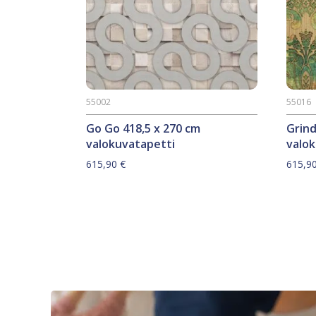
55002
55016
Go Go 418,5 x 270 cm
Grind
valokuvatapetti
valo
615,90
€
615,9