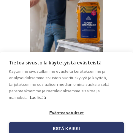
Tietoa sivustolla käytetyistä evästeistä
Seinän pohjatyöt ennen
Käytämme sivustollamme evästeitä kerätäksemme ja
tapetointia – Näin
analysoidaksemme sivuston suorituskykyä ja käyttöä,
onnistut tapetoinnissa
tarjotaksemme sosiaalisen median ominaisuuksia sekä
parantaaksemme ja räätälöidäksemme sisältöä ja
Seinän pohjatyöt ennen tapetointia
ovat yksi tärkeimmistä vaiheista
mainoksia.
Lue lisää
onnistuneessa tapetoinnissa.
Huolellisesti valmisteltu seinäpinta
Evästeasetukset
auttaa tapettia […]
ESTÄ KAIKKI