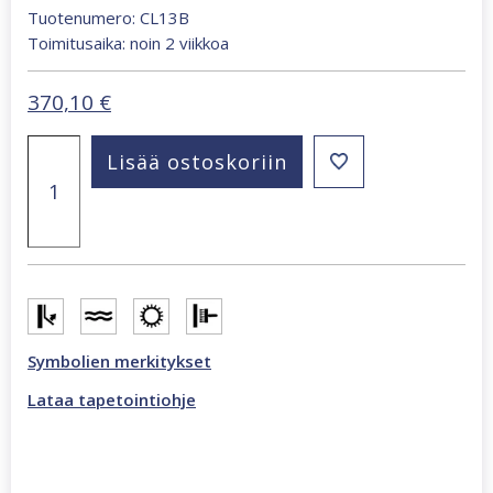
Tuotenumero: CL13B
Toimitusaika: noin 2 viikkoa
370,10
€
Amsterdam
Lisää ostoskoriin
418,5
x
270
cm
valokuvatapetti
mustavalkoinen
CL13B
määrä
Symbolien merkitykset
Lataa tapetointiohje