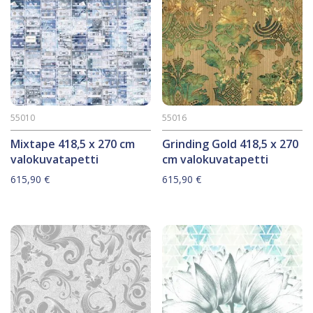
55010
55016
Mixtape 418,5 x 270 cm
Grinding Gold 418,5 x 270
valokuvatapetti
cm valokuvatapetti
615,90
€
615,90
€