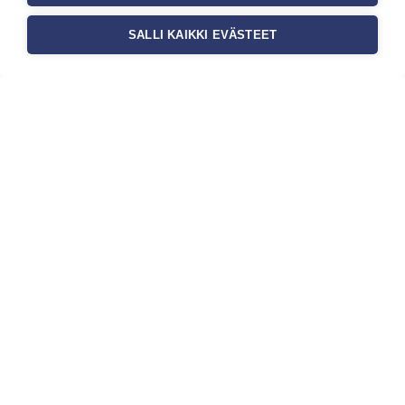
SALLI KAIKKI EVÄSTEET
Tilaa uutiskirje
Haluaisitko nähdä uusimmat tapettimallistot heti
ensimmäisenä? Naputtele tiedot alas niin
pidämme sinut ajantasalla.