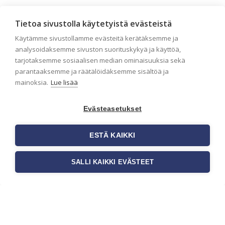
Liiketilan tapetointi – Näin
valitset oikeat tapetit
Tietoa sivustolla käytetyistä evästeistä
liiketiloihin ja julkisiin
Käytämme sivustollamme evästeitä kerätäksemme ja
analysoidaksemme sivuston suorituskykyä ja käyttöä,
kohteisiin
tarjotaksemme sosiaalisen median ominaisuuksia sekä
Liiketilan tapetointi on tärkeä osa
parantaaksemme ja räätälöidäksemme sisältöä ja
yrityksen visuaalista ilmettä,
mainoksia.
Lue lisää
asiakaskokemusta sekä tilan
toimivuutta. Tapetit liiketiloihin valitaan
[…]
Evästeasetukset
ESTÄ KAIKKI
SALLI KAIKKI EVÄSTEET