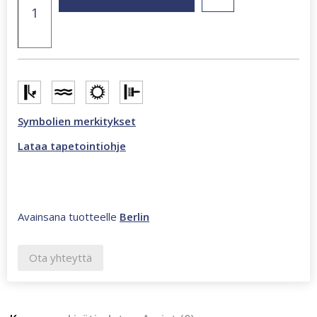
x
270
cm
valokuvatapetti
mustavalkoinen
CL01B
määrä
Symbolien merkitykset
Lataa tapetointiohje
Avainsana tuotteelle
Berlin
Ota yhteyttä