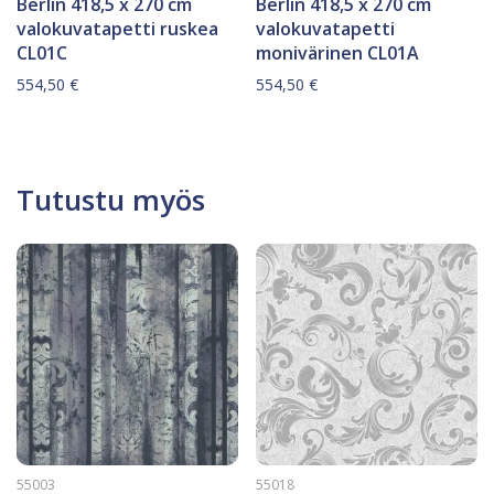
Berlin 418,5 x 270 cm
Berlin 418,5 x 270 cm
valokuvatapetti ruskea
valokuvatapetti
CL01C
monivärinen CL01A
554,50
€
554,50
€
Tutustu myös
55003
55018