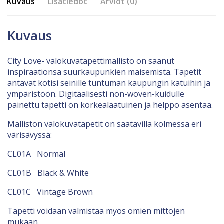
Kuvaus
Lisätiedot
Arviot (0)
Kuvaus
City Love- valokuvatapettimallisto on saanut
inspiraationsa suurkaupunkien maisemista. Tapetit
antavat kotisi seinille tuntuman kaupungin katuihin ja
ympäristöön. Digitaalisesti non-woven-kuidulle
painettu tapetti on korkealaatuinen ja helppo asentaa.
Malliston valokuvatapetit on saatavilla kolmessa eri
värisävyssä:
CL01A Normal
CL01B Black & White
CL01C Vintage Brown
Tapetti voidaan valmistaa myös omien mittojen
mukaan.