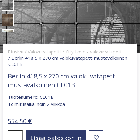
Etusivu
/
Valokuvatapetit
/
City Love - valokuvatapetit
/ Berlin 418,5 x 270 cm valokuvatapetti mustavalkoinen
CL01B
Berlin 418,5 x 270 cm valokuvatapetti
mustavalkoinen CL01B
Tuotenumero: CL01B
Toimitusaika: noin 2 viikkoa
554,50
€
Berlin
Lisää ostoskoriin
418,5