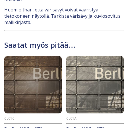
Huomioithan, että värisävyt voivat vääristyä
tietokoneen näytöllä. Tarkista värisävy ja kuviosovitus
mallikirjasta.
Saatat myös pitää...
CL01C
CL01A