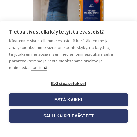
Tietoa sivustolla käytetyistä evästeistä
Käytämme sivustollamme evästeitä kerätäksemme ja
analysoidaksemme sivuston suorituskykyä ja käyttöä,
Seinän pohjatyöt ennen
tarjotaksemme sosiaalisen median ominaisuuksia sekä
parantaaksemme ja räätälöidäksemme sisältöä ja
tapetointia – Näin
mainoksia.
Lue lisää
onnistut tapetoinnissa
Seinän pohjatyöt ennen tapetointia
Evästeasetukset
ovat yksi tärkeimmistä vaiheista
onnistuneessa tapetoinnissa.
Huolellisesti valmisteltu seinäpinta
ESTÄ KAIKKI
auttaa tapettia […]
SALLI KAIKKI EVÄSTEET