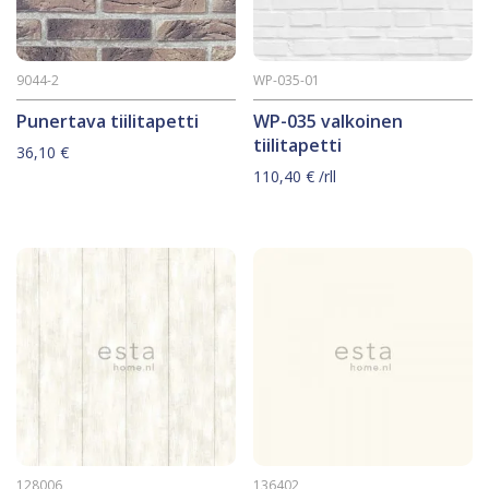
9044-2
WP-035-01
Punertava tiilitapetti
WP-035 valkoinen
tiilitapetti
36,10
€
110,40
€
/rll
128006
136402