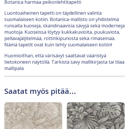
Botanica harmaa peikonlehtitapetti
Luontoaiheinen tapetti on täydellinen valinta
suomalaiseen kotiin. Botanica-mallisto on yhdistelmä
runsaita kuoseja, skandinaavisia sävyjä sekä moderneja
muotoja. Kuoseissa löytyy kukkakuvioita, puukuviota,
pellavajäljitelmää, rottinkipunosta sekä rimaseinää.
Nämä tapetit ovat kuin tehty suomalaiseen kotiin!
Huomioithan, että värisävyt saattavat vääristyä
tietokoneen näytöllä. Tarkista sävy mallikirjasta tai tilaa
mallipala.
Saatat myös pitää...