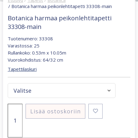
Etusivu
/
Tapetit
/
Botanica
/ Botanica harmaa peikonlehtitapetti 33308-main
Botanica harmaa peikonlehtitapetti
33308-main
Tuotenumero: 33308
Varastossa: 25
Rullankoko: 0.53m x 10.05m
Vuorokohdistus: 64/32 cm
Tapettilaskuri
Botanica
Lisää ostoskoriin
harmaa
peikonlehtitapetti
33308-
main
määrä