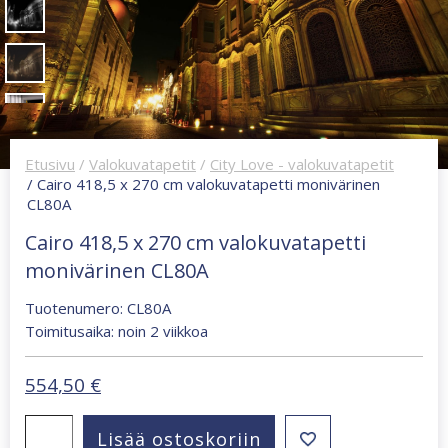
Etusivu
/
Valokuvatapetit
/
City Love - valokuvatapetit
/ Cairo 418,5 x 270 cm valokuvatapetti monivärinen
CL80A
Cairo 418,5 x 270 cm valokuvatapetti
monivärinen CL80A
Tuotenumero: CL80A
Toimitusaika: noin 2 viikkoa
554,50
€
Cairo
Lisää ostoskoriin
418,5