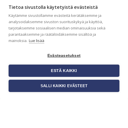
Seinän pohjatyöt ennen
Tietoa sivustolla käytetyistä evästeistä
tapetointia – Näin
Käytämme sivustollamme evästeitä kerätäksemme ja
onnistut tapetoinnissa
analysoidaksemme sivuston suorituskykyä ja käyttöä,
Seinän pohjatyöt ennen tapetointia
tarjotaksemme sosiaalisen median ominaisuuksia sekä
ovat yksi tärkeimmistä vaiheista
parantaaksemme ja räätälöidäksemme sisältöä ja
onnistuneessa tapetoinnissa.
mainoksia.
Lue lisää
Huolellisesti valmisteltu seinäpinta
auttaa tapettia […]
Evästeasetukset
ESTÄ KAIKKI
SALLI KAIKKI EVÄSTEET