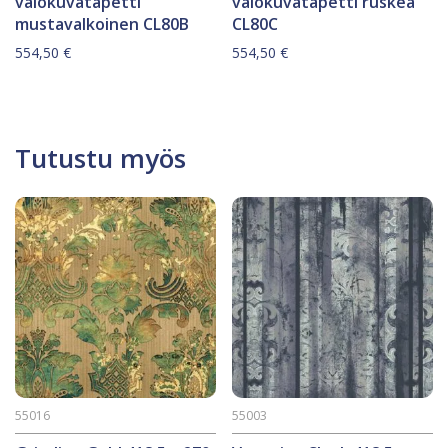
valokuvatapetti
valokuvatapetti ruskea
mustavalkoinen CL80B
CL80C
554,50
€
554,50
€
Tutustu myös
55016
55003