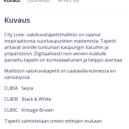
Kuvaus
Lisätiedot
Arviot (0)
Kuvaus
City Love- valokuvatapettimallisto on saanut
inspiraationsa suurkaupunkien maisemista. Tapetit
antavat seinille tuntuman kaupungin katuihin ja
ympäristöön. Digitaalisesti non-woven-kuidulle
painettu tapetti on korkealaatuinen ja helppo asentaa.
Malliston valokuvatapetit on saatavilla kolmessa eri
värisävyssä:
CL80A Sepia
CL80B Black & White
CL80C Vintage Brown
Tapetti valmistetaan omien mittojen mukaan.