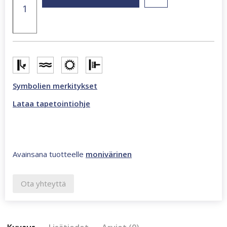
x
270
cm
valokuvatapetti
monivärinen
CL80A
määrä
Symbolien merkitykset
Lataa tapetointiohje
Avainsana tuotteelle
monivärinen
Ota yhteyttä