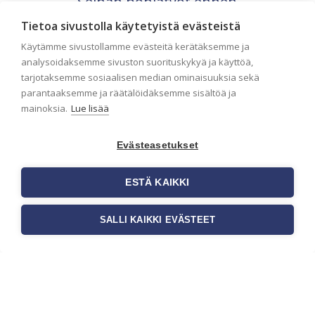
Seinän pohjatyöt ennen
tapetointia – Näin
Tietoa sivustolla käytetyistä evästeistä
onnistut tapetoinnissa
Käytämme sivustollamme evästeitä kerätäksemme ja
Seinän pohjatyöt ennen tapetointia
analysoidaksemme sivuston suorituskykyä ja käyttöä,
ovat yksi tärkeimmistä vaiheista
tarjotaksemme sosiaalisen median ominaisuuksia sekä
onnistuneessa tapetoinnissa.
parantaaksemme ja räätälöidäksemme sisältöä ja
Huolellisesti valmisteltu seinäpinta
mainoksia.
Lue lisää
auttaa tapettia […]
Evästeasetukset
ESTÄ KAIKKI
SALLI KAIKKI EVÄSTEET