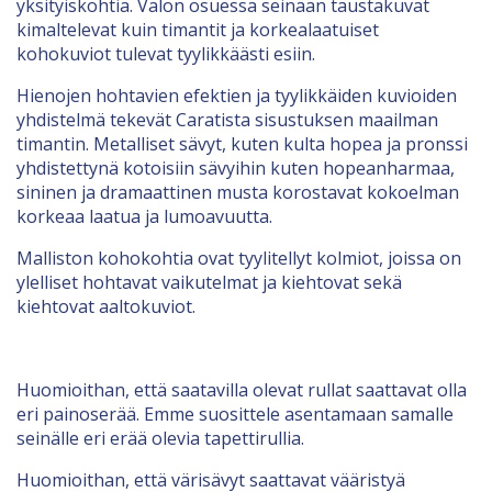
yksityiskohtia. Valon osuessa seinään taustakuvat
kimaltelevat kuin timantit ja korkealaatuiset
kohokuviot tulevat tyylikkäästi esiin.
Hienojen hohtavien efektien ja tyylikkäiden kuvioiden
yhdistelmä tekevät Caratista sisustuksen maailman
timantin. Metalliset sävyt, kuten kulta hopea ja pronssi
yhdistettynä kotoisiin sävyihin kuten hopeanharmaa,
sininen ja dramaattinen musta korostavat kokoelman
korkeaa laatua ja lumoavuutta.
Malliston kohokohtia ovat tyylitellyt kolmiot, joissa on
ylelliset hohtavat vaikutelmat ja kiehtovat sekä
kiehtovat aaltokuviot.
Huomioithan, että saatavilla olevat rullat saattavat olla
eri painoserää. Emme suosittele asentamaan samalle
seinälle eri erää olevia tapettirullia.
Huomioithan, että värisävyt saattavat vääristyä