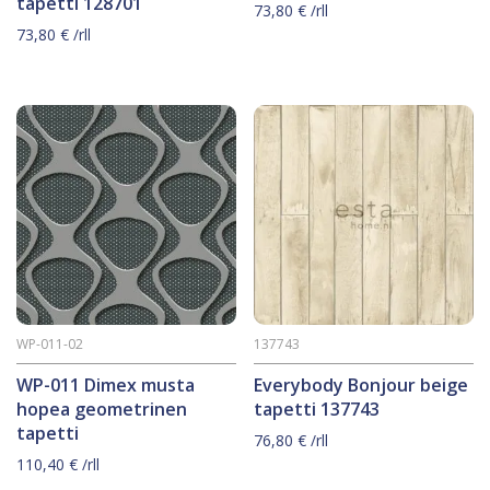
tapetti 128701
73,80
€
/rll
73,80
€
/rll
WP-011-02
137743
WP-011 Dimex musta
Everybody Bonjour beige
hopea geometrinen
tapetti 137743
tapetti
76,80
€
/rll
110,40
€
/rll