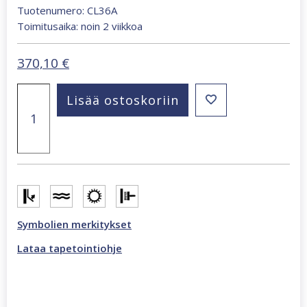
Tuotenumero: CL36A
Toimitusaika: noin 2 viikkoa
370,10
€
Chicago
Lisää ostoskoriin
279
x
270
cm
valokuvatapetti
monivärinen
CL36A
määrä
Symbolien merkitykset
Lataa tapetointiohje