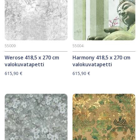
55009
55004
Werose 418,5 x 270 cm
Harmony 418,5 x 270 cm
valokuvatapetti
valokuvatapetti
615,90
€
615,90
€