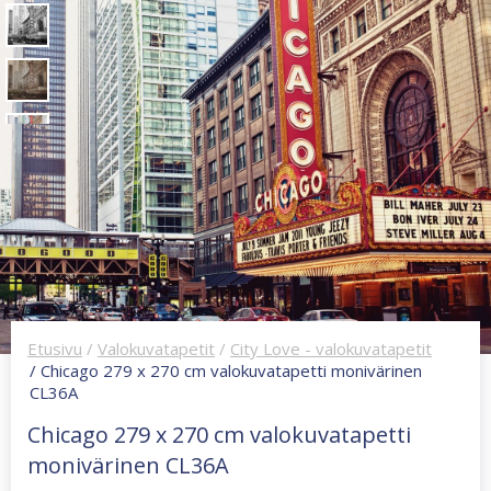
Etusivu
/
Valokuvatapetit
/
City Love - valokuvatapetit
/ Chicago 279 x 270 cm valokuvatapetti monivärinen
CL36A
Chicago 279 x 270 cm valokuvatapetti
monivärinen CL36A