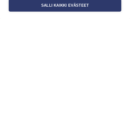
SALLI KAIKKI EVÄSTEET
Tilaa uutiskirje
Haluaisitko nähdä uusimmat tapettimallistot heti
ensimmäisenä? Naputtele tiedot alas niin
pidämme sinut ajantasalla.