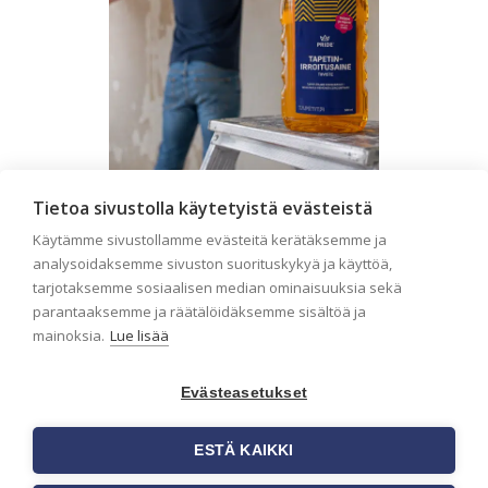
Tietoa sivustolla käytetyistä evästeistä
Seinän pohjatyöt ennen
Käytämme sivustollamme evästeitä kerätäksemme ja
tapetointia – Näin
analysoidaksemme sivuston suorituskykyä ja käyttöä,
onnistut tapetoinnissa
tarjotaksemme sosiaalisen median ominaisuuksia sekä
Seinän pohjatyöt ennen tapetointia
parantaaksemme ja räätälöidäksemme sisältöä ja
ovat yksi tärkeimmistä vaiheista
mainoksia.
Lue lisää
onnistuneessa tapetoinnissa.
Huolellisesti valmisteltu seinäpinta
auttaa tapettia […]
Evästeasetukset
ESTÄ KAIKKI