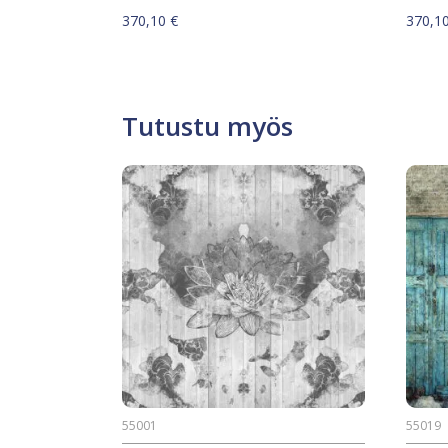
370,10
€
370,1
Tutustu myös
55001
55019