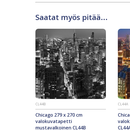
Saatat myös pitää...
CL44B
CL44A
Chicago 279 x 270 cm
Chica
valokuvatapetti
valo
mustavalkoinen CL44B
CL44