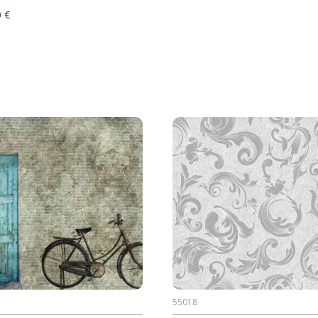
0
€
55018