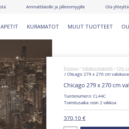
stä
Ammattilaisille ja jälleenmyyjille
Ota yhteyttä
APETIT
KURAMATOT
MUUT TUOTTEET
OU
Etusivu
/
Valokuvatapetit
/
City L
/ Chicago 279 x 270 cm valokuva
Chicago 279 x 270 cm va
Tuotenumero: CL44C
Toimitusaika: noin 2 viikkoa
370,10
€