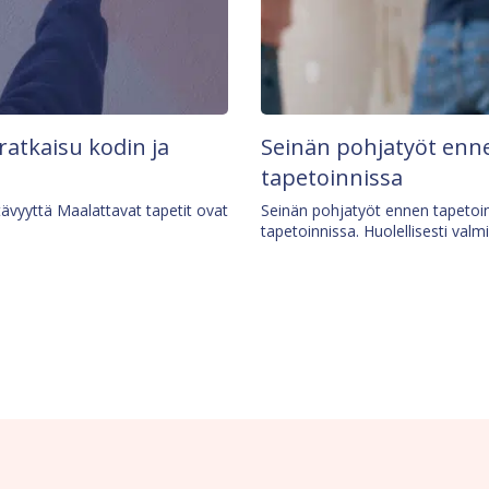
 ratkaisu kodin ja
Seinän pohjatyöt enne
tapetoinnissa
tävyyttä Maalattavat tapetit ovat
Seinän pohjatyöt ennen tapetoin
tapetoinnissa. Huolellisesti valm