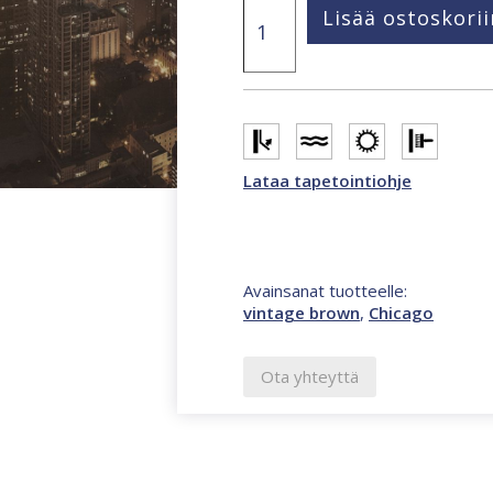
Chicago
Lisää ostoskorii
279
x
270
cm
valokuvatapetti
ruskea
CL44C
määrä
Lataa tapetointiohje
Avainsanat tuotteelle:
vintage brown
,
Chicago
Ota yhteyttä