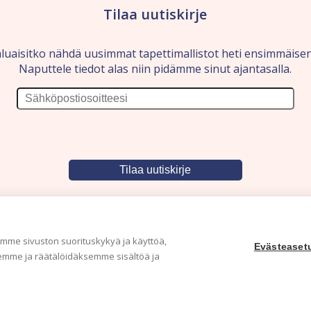
Tilaa uutiskirje
luaisitko nähdä uusimmat tapettimallistot heti ensimmäise
Naputtele tiedot alas niin pidämme sinut ajantasalla.
me sivuston suorituskykyä ja käyttöä,
Evästeaset
mme ja räätälöidäksemme sisältöä ja