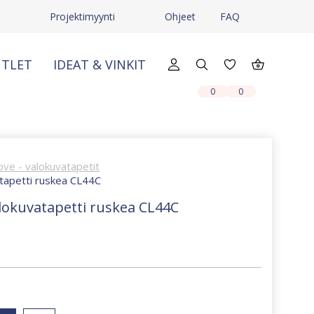
Projektimyynti
Ohjeet
FAQ
TLET
IDEAT & VINKIT
X
X
0
0
ove - valokuvatapetit
tapetti ruskea CL44C
lokuvatapetti ruskea CL44C