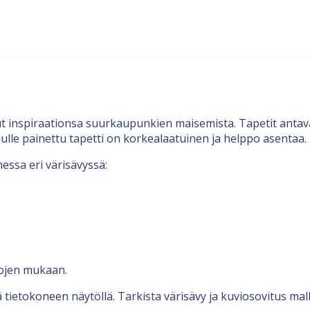
ut inspiraationsa suurkaupunkien maisemista. Tapetit antav
ulle painettu tapetti on korkealaatuinen ja helppo asentaa.
essa eri värisävyssä:
tojen mukaan.
 tietokoneen näytöllä. Tarkista värisävy ja kuviosovitus malli