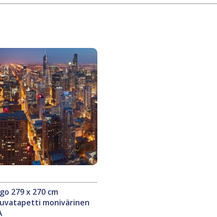
go 279 x 270 cm
kuvatapetti monivärinen
A