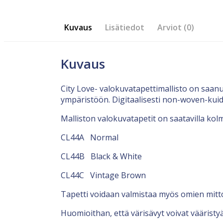
Kuvaus
Lisätiedot
Arviot (0)
Kuvaus
City Love- valokuvatapettimallisto on saan
ympäristöön. Digitaalisesti non-woven-kuid
Malliston valokuvatapetit on saatavilla kolm
CL44A Normal
CL44B Black & White
CL44C Vintage Brown
Tapetti voidaan valmistaa myös omien mit
Huomioithan, että värisävyt voivat vääristyä