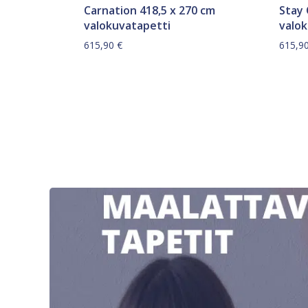
Carnation 418,5 x 270 cm
Stay 
valokuvatapetti
valo
615,90
€
615,9