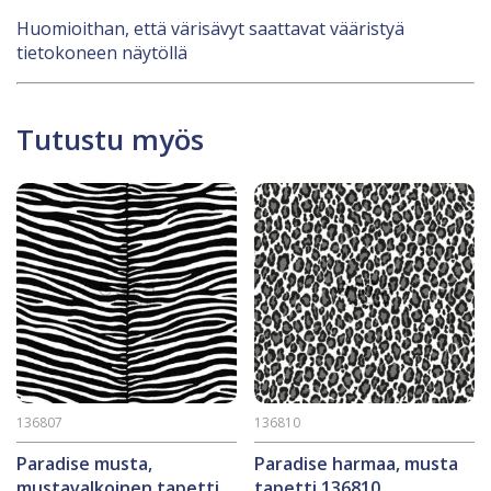
Huomioithan, että värisävyt saattavat vääristyä
tietokoneen näytöllä
Tutustu myös
136807
136810
Paradise musta,
Paradise harmaa, musta
mustavalkoinen tapetti
tapetti 136810