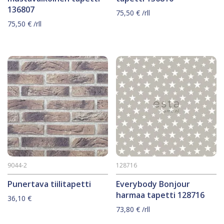
136807
75,50
€
/rll
75,50
€
/rll
9044-2
128716
Punertava tiilitapetti
Everybody Bonjour
harmaa tapetti 128716
36,10
€
73,80
€
/rll