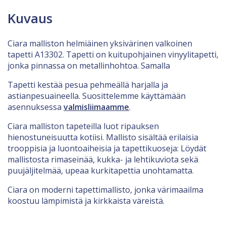
Kuvaus
Ciara malliston helmiäinen yksivärinen valkoinen
tapetti A13302. Tapetti on kuitupohjainen vinyylitapetti,
jonka pinnassa on metallinhohtoa. Samalla
Tapetti kestää pesua pehmeällä harjalla ja
astianpesuaineella. Suosittelemme käyttämään
asennuksessa
valmisliimaamme
.
Ciara malliston tapeteilla luot ripauksen
hienostuneisuutta kotiisi. Mallisto sisältää erilaisia
trooppisia ja luontoaiheisia ja tapettikuoseja: Löydät
mallistosta rimaseinää, kukka- ja lehtikuviota sekä
puujäljitelmää, upeaa kurkitapettia unohtamatta.
Ciara on moderni tapettimallisto, jonka värimaailma
koostuu lämpimistä ja kirkkaista väreistä.