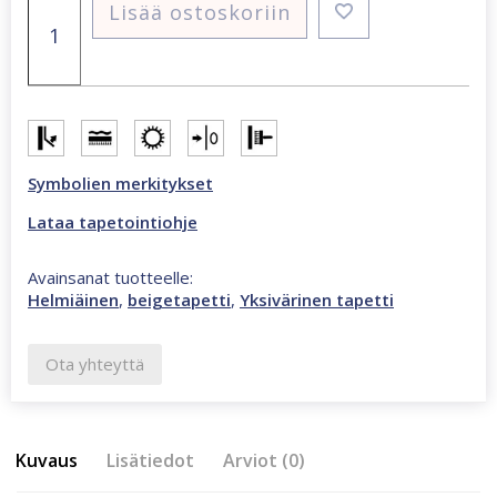
Lisää ostoskoriin
helmiäinen
valkoinen
tapetti
määrä
Symbolien merkitykset
Lataa tapetointiohje
Avainsanat tuotteelle:
Helmiäinen
,
beigetapetti
,
Yksivärinen tapetti
Ota yhteyttä
Kuvaus
Lisätiedot
Arviot (0)