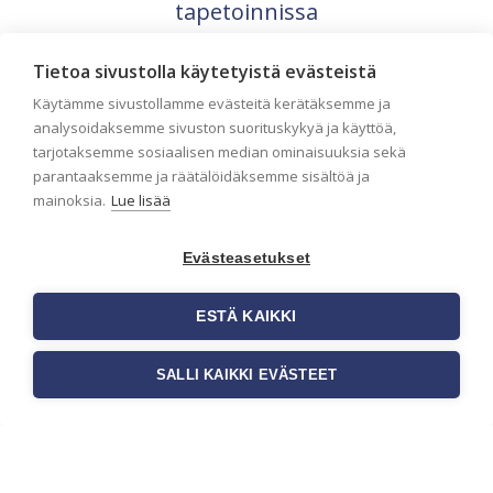
tapetoinnissa
Seinän pohjatyöt ennen tapetointia ovat
yksi tärkeimmistä vaiheista
Tietoa sivustolla käytetyistä evästeistä
onnistuneessa tapetoinnissa. Huolellisesti
Käytämme sivustollamme evästeitä kerätäksemme ja
valmisteltu seinäpinta auttaa tapettia […]
analysoidaksemme sivuston suorituskykyä ja käyttöä,
tarjotaksemme sosiaalisen median ominaisuuksia sekä
parantaaksemme ja räätälöidäksemme sisältöä ja
mainoksia.
Lue lisää
Evästeasetukset
ESTÄ KAIKKI
SALLI KAIKKI EVÄSTEET
Tilaa uutiskirje