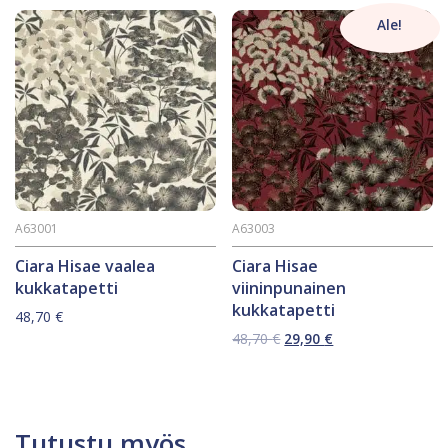
Ale!
A63001
A63003
Ciara Hisae vaalea
Ciara Hisae
kukkatapetti
viininpunainen
kukkatapetti
48,70
€
Alkuperäinen
Nykyinen
48,70
€
29,90
€
hinta
hinta
oli:
on:
48,70 €.
29,90 €.
Tutustu myös