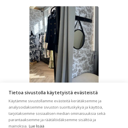
Tietoa sivustolla käytetyistä evästeistä
Liiketilan tapetointi –
Käytämme sivustollamme evästeitä kerätäksemme ja
Näin valitset oikeat
analysoidaksemme sivuston suorituskykyä ja käyttöä,
tapetit liiketiloihin ja
tarjotaksemme sosiaalisen median ominaisuuksia sekä
julkisiin kohteisiin
parantaaksemme ja räätälöidäksemme sisältöä ja
mainoksia.
Lue lisää
Liiketilan tapetointi on tärkeä osa