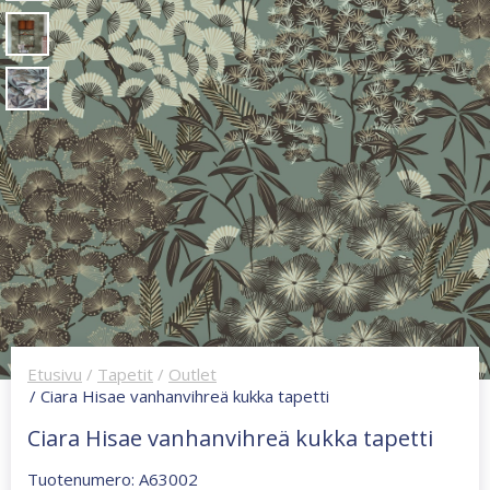
Etusivu
/
Tapetit
/
Outlet
/ Ciara Hisae vanhanvihreä kukka tapetti
Ciara Hisae vanhanvihreä kukka tapetti
Tuotenumero: A63002