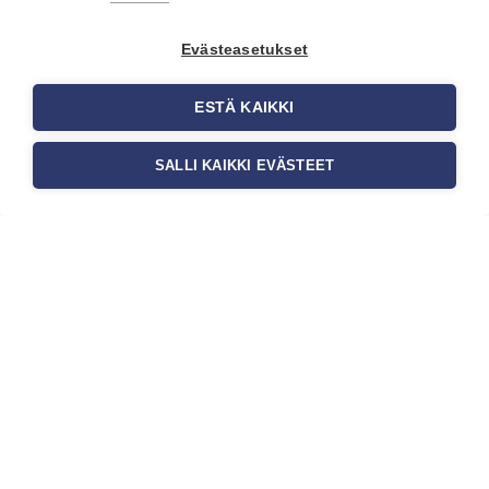
yrityksen visuaalista ilmettä,
asiakaskokemusta sekä tilan
Evästeasetukset
toimivuutta. Tapetit liiketiloihin
valitaan […]
ESTÄ KAIKKI
SALLI KAIKKI EVÄSTEET