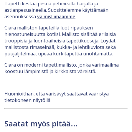
Tapetti kestää pesua pehmeällä harjalla ja
astianpesuaineella. Suosittelemme käyttämään
asennuksessa
valmisliimaamme
.
Ciara malliston tapeteilla luot ripauksen
hienostuneisuutta kotiisi. Mallisto sisältää erilaisia
trooppisia ja luontoaiheisia tapettikuoseja: Löydät
mallistosta rimaseinää, kukka- ja lehtikuviota sekä
puujäljitelmää, upeaa kurkitapettia unohtamatta.
Ciara on moderni tapettimallisto, jonka värimaailma
koostuu lämpimistä ja kirkkaista väreistä.
Huomioithan, että värisävyt saattavat vääristyä
tietokoneen näytöllä
Saatat myös pitää...