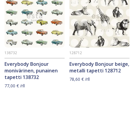
138732
128712
Everybody Bonjour
Everybody Bonjour beige,
monivärinen, punainen
metalli tapetti 128712
tapetti 138732
78,60
€
/rll
77,00
€
/rll