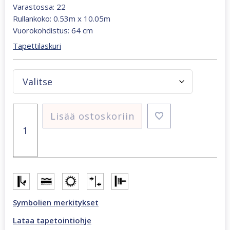
Varastossa: 22
Rullankoko: 0.53m x 10.05m
Vuorokohdistus: 64 cm
Tapettilaskuri
Ciara
Lisää ostoskoriin
Hisae
vanhanvihreä
kukka
tapetti
määrä
Symbolien merkitykset
Lataa tapetointiohje