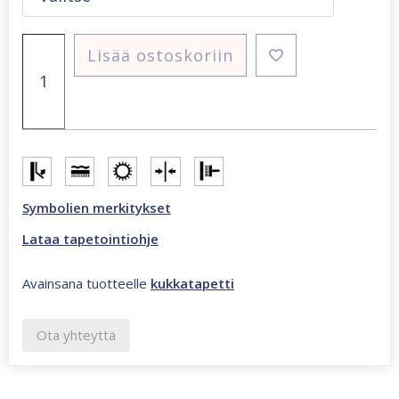
Ciara
Lisää ostoskoriin
Matisse
Tropical
tapetti
määrä
Symbolien merkitykset
Lataa tapetointiohje
Avainsana tuotteelle
kukkatapetti
Ota yhteyttä