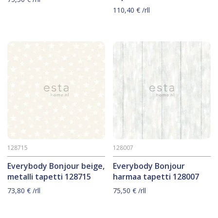
110,40
€
/rll
128715
128007
Everybody Bonjour beige,
Everybody Bonjour
metalli tapetti 128715
harmaa tapetti 128007
73,80
€
/rll
75,50
€
/rll