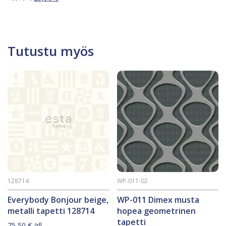
hinta
hinta
oli:
on:
48,70 €.
29,90 €.
Tutustu myös
128714
WP-011-02
Everybody Bonjour beige,
WP-011 Dimex musta
metalli tapetti 128714
hopea geometrinen
tapetti
75,50
€
/rll