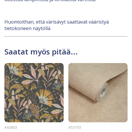
Huomioithan, että värisävyt saattavat vääristyä
tietokoneen näytöllä
Saatat myös pitää...
A63803
A53703