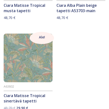
Ciara Matisse Tropical
Ciara Alba Plain beige
musta tapetti
tapetti A53703-main
48,70
€
48,70
€
Ale!
A63802
Ciara Matisse Tropical
sinertävä tapetti
Alkuperäinen
Nykyinen
48,70
€
29,90
€