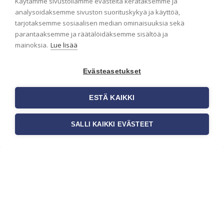
Käytämme sivustollamme evästeitä kerätäksemme ja
Seinän pohjatyöt ennen
analysoidaksemme sivuston suorituskykyä ja käyttöä,
tarjotaksemme sosiaalisen median ominaisuuksia sekä
tapetointia – Näin
parantaaksemme ja räätälöidäksemme sisältöä ja
onnistut tapetoinnissa
mainoksia.
Lue lisää
Seinän pohjatyöt ennen tapetointia
ovat yksi tärkeimmistä vaiheista
Evästeasetukset
onnistuneessa tapetoinnissa.
Huolellisesti valmisteltu seinäpinta
auttaa tapettia […]
ESTÄ KAIKKI
SALLI KAIKKI EVÄSTEET