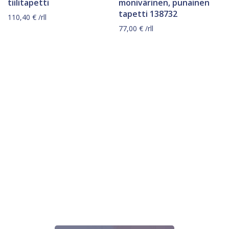
tiilitapetti
monivärinen, punainen
tapetti 138732
110,40
€
/rll
77,00
€
/rll