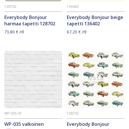
128702
136402
Everybody Bonjour
Everybody Bonjour beige
harmaa tapetti 128702
tapetti 136402
73,80
€
/rll
67,20
€
/rll
WP-035-01
138732
WP-035 valkoinen
Everybody Bonjour