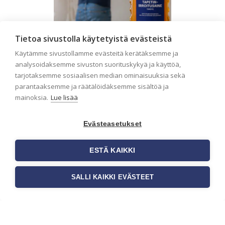
Tietoa sivustolla käytetyistä evästeistä
Käytämme sivustollamme evästeitä kerätäksemme ja
analysoidaksemme sivuston suorituskykyä ja käyttöä,
Seinän pohjatyöt ennen
tarjotaksemme sosiaalisen median ominaisuuksia sekä
parantaaksemme ja räätälöidäksemme sisältöä ja
tapetointia – Näin
mainoksia.
Lue lisää
onnistut tapetoinnissa
Seinän pohjatyöt ennen tapetointia
Evästeasetukset
ovat yksi tärkeimmistä vaiheista
onnistuneessa tapetoinnissa.
Huolellisesti valmisteltu seinäpinta
ESTÄ KAIKKI
auttaa tapettia […]
SALLI KAIKKI EVÄSTEET