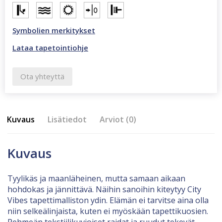
määrä
Symbolien merkitykset
Lataa tapetointiohje
Ota yhteyttä
Kuvaus
Lisätiedot
Arviot (0)
Kuvaus
Tyylikäs ja maanläheinen, mutta samaan aikaan
hohdokas ja jännittävä. Näihin sanoihin kiteytyy City
Vibes tapettimalliston ydin. Elämän ei tarvitse aina olla
niin selkeälinjaista, kuten ei myöskään tapettikuosien.
Pehmeän tekstiilikuvioiset raidat ja ruudut tekevät