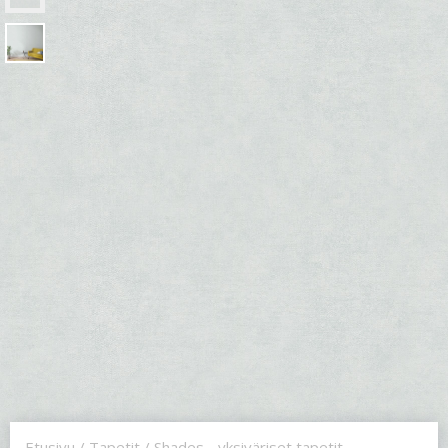
Etusivu
/
Tapetit
/
Shades - yksiväriset tapetit