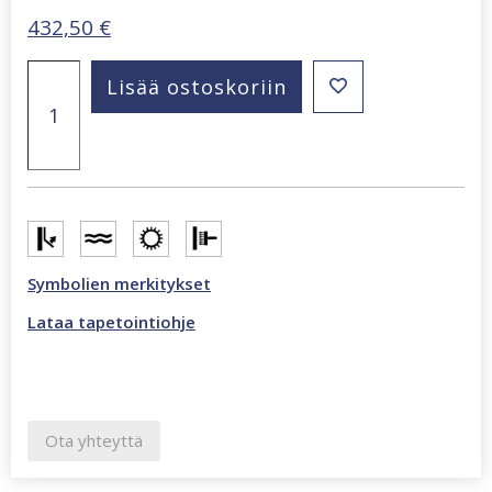
432,50
€
Copenhagen
Lisää ostoskoriin
325,5
x
270
cm
valokuvatapetti
monivärinen
CL47A
määrä
Symbolien merkitykset
Lataa tapetointiohje
Ota yhteyttä