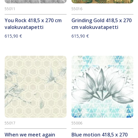
55011
55016
You Rock 418,5 x 270 cm
Grinding Gold 418,5 x 270
valokuvatapetti
cm valokuvatapetti
615,90
€
615,90
€
55017
55006
When we meet again
Blue motion 418,5 x 270