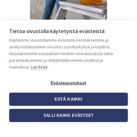
Seinän pohjatyöt ennen
Tietoa sivustolla käytetyistä evästeistä
tapetointia – Näin
Käytämme sivustollamme evästeitä kerätäksemme ja
onnistut tapetoinnissa
analysoidaksemme sivuston suorituskykyä ja käyttöä,
tarjotaksemme sosiaalisen median ominaisuuksia sekä
Seinän pohjatyöt ennen tapetointia
parantaaksemme ja räätälöidäksemme sisältöä ja
ovat yksi tärkeimmistä vaiheista
onnistuneessa tapetoinnissa.
mainoksia.
Lue lisää
Huolellisesti valmisteltu seinäpinta
auttaa tapettia […]
Evästeasetukset
ESTÄ KAIKKI
SALLI KAIKKI EVÄSTEET