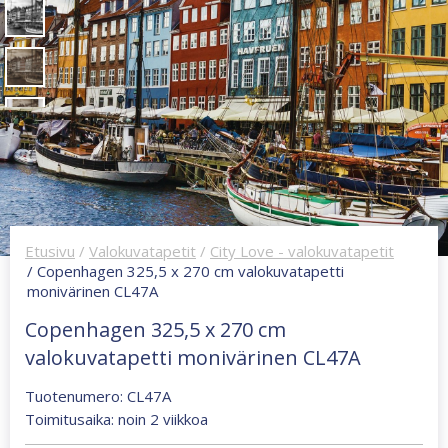
Etusivu
/
Valokuvatapetit
/
City Love - valokuvatapetit
/ Copenhagen 325,5 x 270 cm valokuvatapetti
monivärinen CL47A
Copenhagen 325,5 x 270 cm
valokuvatapetti monivärinen CL47A
Tuotenumero: CL47A
Toimitusaika: noin 2 viikkoa