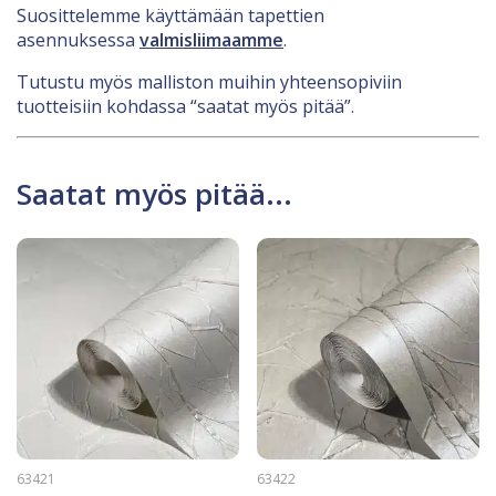
Suosittelemme käyttämään tapettien
asennuksessa
valmisliimaamme
.
Tutustu myös malliston muihin yhteensopiviin
tuotteisiin kohdassa “saatat myös pitää”.
Saatat myös pitää...
63421
63422