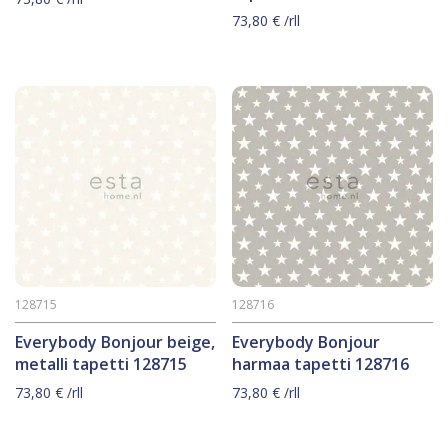
73,80
€
/rll
128715
128716
Everybody Bonjour beige,
Everybody Bonjour
metalli tapetti 128715
harmaa tapetti 128716
73,80
€
/rll
73,80
€
/rll