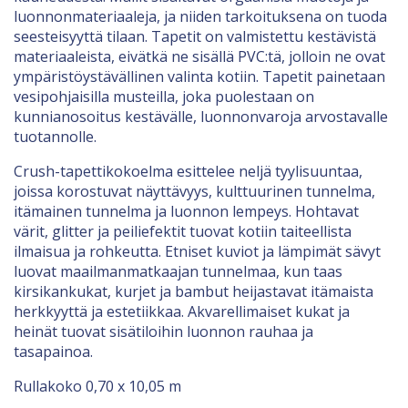
luonnonmateriaaleja, ja niiden tarkoituksena on tuoda
seesteisyyttä tilaan. Tapetit on valmistettu kestävistä
materiaaleista, eivätkä ne sisällä PVC:tä, jolloin ne ovat
ympäristöystävällinen valinta kotiin. Tapetit painetaan
vesipohjaisilla musteilla, joka puolestaan on
kunnianosoitus kestävälle, luonnonvaroja arvostavalle
tuotannolle.
Crush-tapettikokoelma esittelee neljä tyylisuuntaa,
joissa korostuvat näyttävyys, kulttuurinen tunnelma,
itämainen tunnelma ja luonnon lempeys. Hohtavat
värit, glitter ja peiliefektit tuovat kotiin taiteellista
ilmaisua ja rohkeutta. Etniset kuviot ja lämpimät sävyt
luovat maailmanmatkaajan tunnelmaa, kun taas
kirsikankukat, kurjet ja bambut heijastavat itämaista
herkkyyttä ja estetiikkaa. Akvarellimaiset kukat ja
heinät tuovat sisätiloihin luonnon rauhaa ja
tasapainoa.
Rullakoko 0,70 x 10,05 m