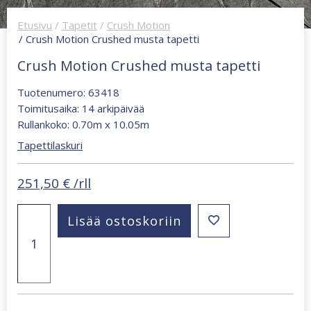
Etusivu
/
Tapetit
/
Crush Motion
/ Crush Motion Crushed musta tapetti
Crush Motion Crushed musta tapetti
Tuotenumero: 63418
Toimitusaika: 14 arkipäivää
Rullankoko: 0.70m x 10.05m
Tapettilaskuri
251,50
€
/rll
Crush
Lisää ostoskoriin
Motion
Crushed
musta
tapetti
määrä