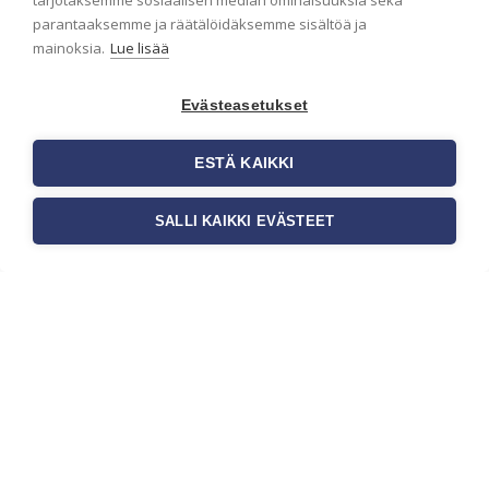
tarjotaksemme sosiaalisen median ominaisuuksia sekä
parantaaksemme ja räätälöidäksemme sisältöä ja
mainoksia.
Lue lisää
Seinän pohjatyöt
ennen tapetointia –
Evästeasetukset
Näin onnistut
tapetoinnissa
ESTÄ KAIKKI
Seinän pohjatyöt ennen
tapetointia ovat yksi tärkeimmistä
SALLI KAIKKI EVÄSTEET
vaiheista onnistuneessa
tapetoinnissa. Huolellisesti
valmisteltu seinäpinta auttaa
tapettia […]