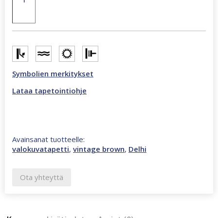
270
cm
valokuvatapetti
ruskea
CL59C
määrä
Symbolien merkitykset
Lataa tapetointiohje
Avainsanat tuotteelle:
valokuvatapetti
,
vintage brown
,
Delhi
Ota yhteyttä