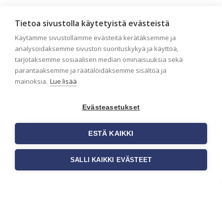
Seinän pohjatyöt ennen
Tietoa sivustolla käytetyistä evästeistä
tapetointia – Näin
Käytämme sivustollamme evästeitä kerätäksemme ja
onnistut tapetoinnissa
analysoidaksemme sivuston suorituskykyä ja käyttöä,
Seinän pohjatyöt ennen tapetointia
tarjotaksemme sosiaalisen median ominaisuuksia sekä
ovat yksi tärkeimmistä vaiheista
parantaaksemme ja räätälöidäksemme sisältöä ja
onnistuneessa tapetoinnissa.
mainoksia.
Lue lisää
Huolellisesti valmisteltu seinäpinta
auttaa tapettia […]
Evästeasetukset
ESTÄ KAIKKI
SALLI KAIKKI EVÄSTEET