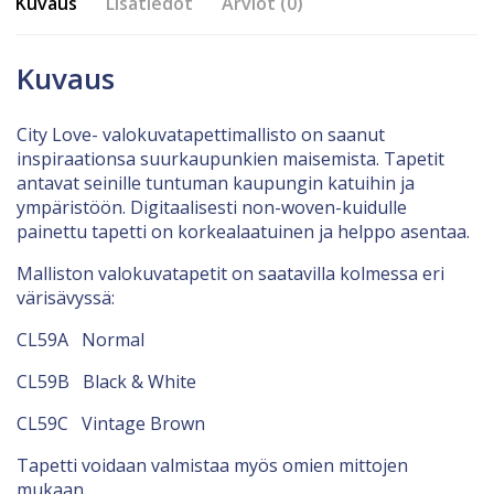
Kuvaus
Lisätiedot
Arviot (0)
Kuvaus
City Love- valokuvatapettimallisto on saanut
inspiraationsa suurkaupunkien maisemista. Tapetit
antavat seinille tuntuman kaupungin katuihin ja
ympäristöön. Digitaalisesti non-woven-kuidulle
painettu tapetti on korkealaatuinen ja helppo asentaa.
Malliston valokuvatapetit on saatavilla kolmessa eri
värisävyssä:
CL59A Normal
CL59B Black & White
CL59C Vintage Brown
Tapetti voidaan valmistaa myös omien mittojen
mukaan.