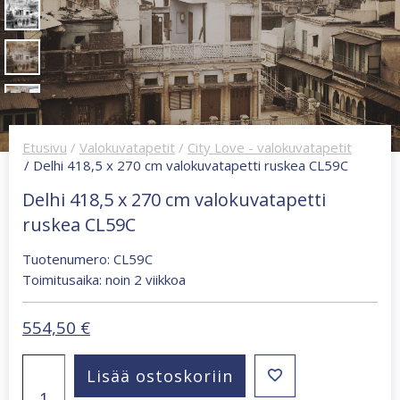
Etusivu
/
Valokuvatapetit
/
City Love - valokuvatapetit
/ Delhi 418,5 x 270 cm valokuvatapetti ruskea CL59C
Delhi 418,5 x 270 cm valokuvatapetti
ruskea CL59C
Tuotenumero: CL59C
Toimitusaika: noin 2 viikkoa
554,50
€
Delhi
Lisää ostoskoriin
418,5
x