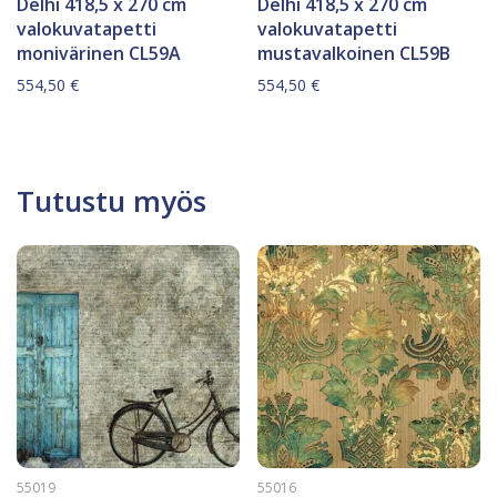
Delhi 418,5 x 270 cm
Delhi 418,5 x 270 cm
valokuvatapetti
valokuvatapetti
monivärinen CL59A
mustavalkoinen CL59B
554,50
€
554,50
€
Tutustu myös
55019
55016