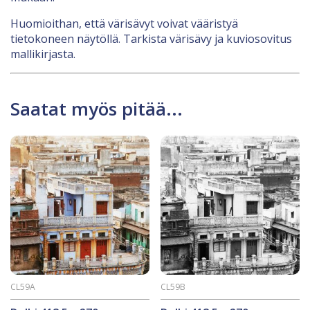
Huomioithan, että värisävyt voivat vääristyä
tietokoneen näytöllä. Tarkista värisävy ja kuviosovitus
mallikirjasta.
Saatat myös pitää...
CL59A
CL59B