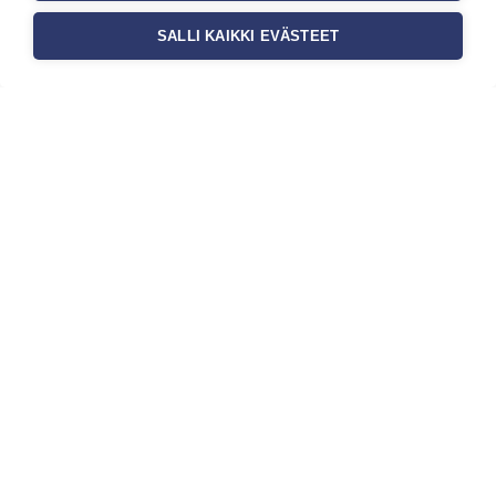
SALLI KAIKKI EVÄSTEET
Tilaa uutiskirje
Haluaisitko nähdä uusimmat tapettimallistot heti
ensimmäisenä? Naputtele tiedot alas niin
pidämme sinut ajantasalla.