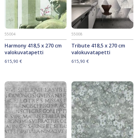
55004
55008
Harmony 418,5 x 270 cm
Tribute 418,5 x 270 cm
valokuvatapetti
valokuvatapetti
615,90
€
615,90
€