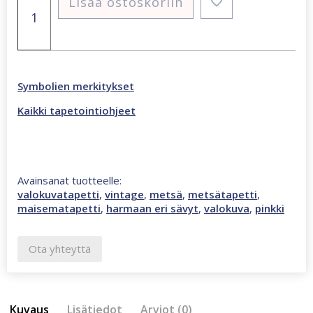
Lisää ostoskoriin
0364
valokuvatapetti
metsä
määrä
Symbolien merkitykset
Kaikki tapetointiohjeet
Avainsanat tuotteelle:
valokuvatapetti
,
vintage
,
metsä
,
metsätapetti
,
maisematapetti
,
harmaan eri sävyt
,
valokuva
,
pinkki
Ota yhteyttä
Kuvaus
Lisätiedot
Arviot (0)