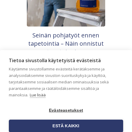
Seinän pohjatyöt ennen
tapetointia – Näin onnistut
tapetoinnissa
Tietoa sivustolla käytetyistä evästeistä
Seinän pohjatyöt ennen tapetointia ovat
yksi tärkeimmistä vaiheista
Käytämme sivustollamme evästeitä kerätäksemme ja
onnistuneessa tapetoinnissa.
analysoidaksemme sivuston suorituskykyä ja käyttöä,
Huolellisesti valmisteltu seinäpinta
tarjotaksemme sosiaalisen median ominaisuuksia sekä
auttaa tapettia […]
parantaaksemme ja räätälöidäksemme sisältöä ja
mainoksia.
Lue lisää
Evästeasetukset
ESTÄ KAIKKI