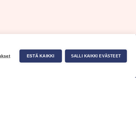
ukset
ESTÄ KAIKKI
SALLI KAIKKI EVÄSTEET
uppa
Myynti ja asiakaspalvelu
tit
Eteläväylä 11, 28610 Pori,
okuvatapetit
FINLAND
t tuotteet
+358 2 837 69 480
t & Vinkit
[email protected]
Katso sijainti kartalta
Asiakaspalvelu ja varasto
avoinna ma–to klo 8–16 ja pe klo
8-14