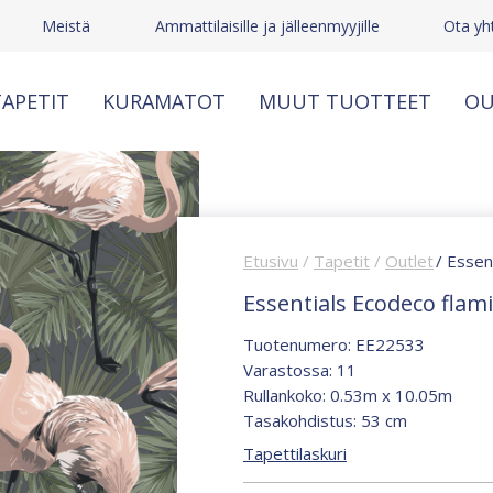
Meistä
Ammattilaisille ja jälleenmyyjille
Ota yh
APETIT
KURAMATOT
MUUT TUOTTEET
OU
Etusivu
/
Tapetit
/
Outlet
/ Essen
Essentials Ecodeco flam
Tuotenumero: EE22533
Varastossa: 11
Rullankoko: 0.53m x 10.05m
Tasakohdistus: 53 cm
Tapettilaskuri