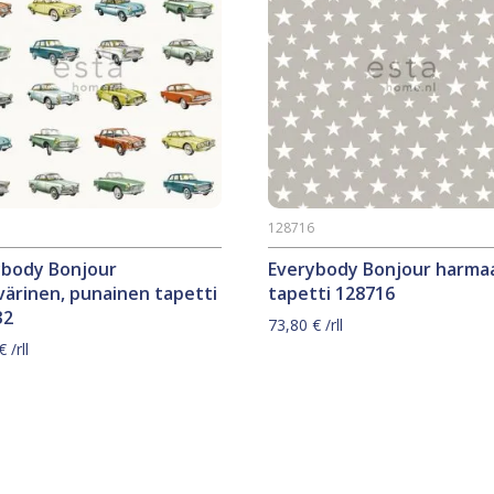
2
128716
ybody Bonjour
Everybody Bonjour harma
ärinen, punainen tapetti
tapetti 128716
32
73,80
€
/rll
€
/rll