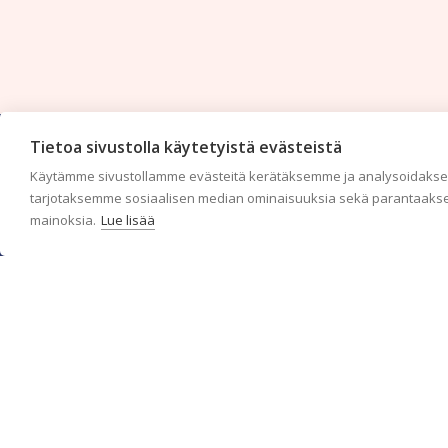
Tietoa sivustolla käytetyistä evästeistä
Käytämme sivustollamme evästeitä kerätäksemme ja analysoidaksem
tarjotaksemme sosiaalisen median ominaisuuksia sekä parantaakse
mainoksia.
Lue lisää
c/o Suomen AM-Markkinointi Oy
Olemme kotimaisten tapettimarkkinoiden edelläkävijänä ja
tuomme kansainväliset sisustus- ja tapettitrendit suomalaisiin
koteihin. Etsimme jatkuvasti uusia ideoita, inspiraatiota ja
trendejä kansainvälisiltä markkinoilta.
Rekisteriseloste
Toimitusehdot
Brandtool