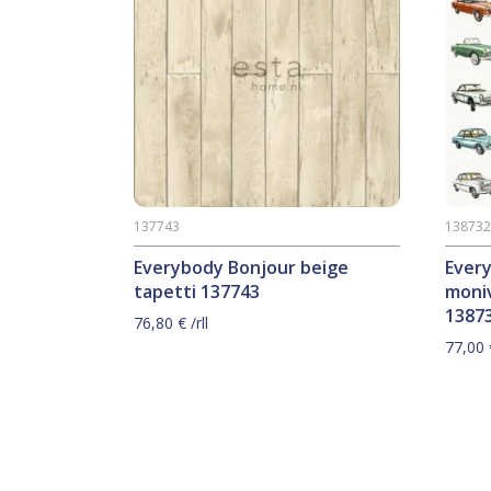
137743
13873
Everybody Bonjour beige
Ever
tapetti 137743
moniv
1387
76,80
€
/rll
77,00