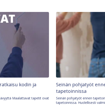
 ratkaisu kodin ja
Seinän pohjatyöt enne
tapetoinnissa
tävyyttä Maalattavat tapetit ovat
Seinän pohjatyöt ennen tapetoin
tapetoinnissa. Huolellisesti valm