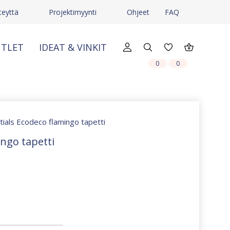
teyttä
Projektimyynti
Ohjeet
FAQ
TLET
IDEAT & VINKIT
X
X
0
0
tials Ecodeco flamingo tapetti
ingo tapetti