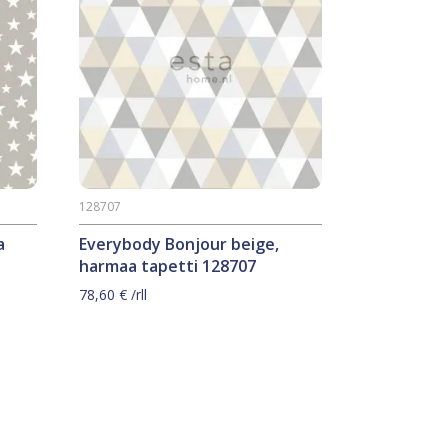
128707
a
Everybody Bonjour beige,
harmaa tapetti 128707
78,60
€
/rll