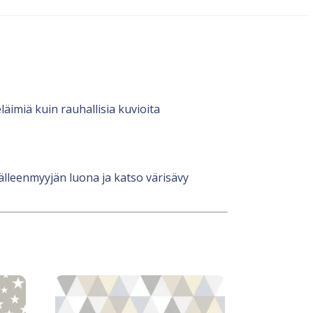
eläimiä kuin rauhallisia kuvioita
jälleenmyyjän luona ja katso värisävy