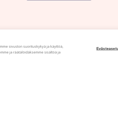
me sivuston suorituskykyä ja käyttöä,
Evästeaset
mme ja räätälöidäksemme sisältöä ja
Yritys
Ka
Meistä
Tape
Ota yhteyttä
Val
Jälleenmyyjät
Muu
Ohjeet
Idea
FAQ