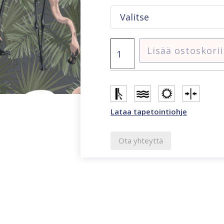
Essentials
Lisää ostoskori
Ecodeco
flamingo
tapetti
määrä
Lataa tapetointiohje
Ota yhteyttä