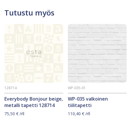
Tutustu myös
128714
WP-035-01
Everybody Bonjour beige,
WP-035 valkoinen
metalli tapetti 128714
tiilitapetti
75,50
€
/rll
110,40
€
/rll