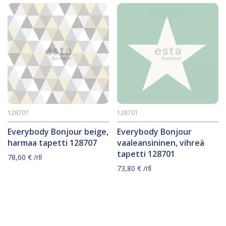
128707
128701
Everybody Bonjour beige,
Everybody Bonjour
harmaa tapetti 128707
vaaleansininen, vihreä
tapetti 128701
78,60
€
/rll
73,80
€
/rll