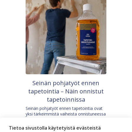
Seinän pohjatyöt ennen
tapetointia – Näin onnistut
tapetoinnissa
Seinän pohjatyöt ennen tapetointia ovat
yksi tärkeimmistä vaiheista onnistuneessa
tapetoinnissa. Huolellisesti valmisteltu
seinäpinta auttaa tapettia […]
Tietoa sivustolla käytetyistä evästeistä