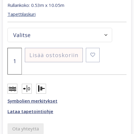
Rullankoko: 0.53m x 10.05m
Tapettilaskuri
Essentials
Lisää ostoskoriin
Ecodeco
luonnonvalkoinen
tapetti
määrä
Symbolien merkitykset
Lataa tapetointiohje
Ota yhteyttä