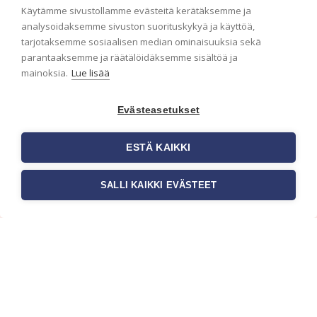
Käytämme sivustollamme evästeitä kerätäksemme ja
analysoidaksemme sivuston suorituskykyä ja käyttöä,
tarjotaksemme sosiaalisen median ominaisuuksia sekä
parantaaksemme ja räätälöidäksemme sisältöä ja
mainoksia.
Lue lisää
Evästeasetukset
ESTÄ KAIKKI
SALLI KAIKKI EVÄSTEET
Tilaa uutiskirje
Haluaisitko nähdä uusimmat tapettimallistot heti
ensimmäisenä? Naputtele tiedot alas niin
pidämme sinut ajantasalla.