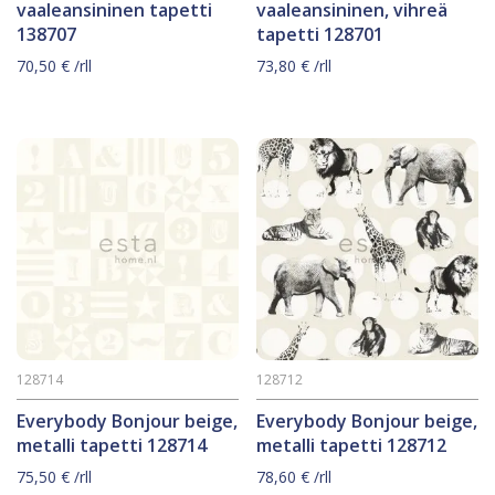
vaaleansininen tapetti
vaaleansininen, vihreä
138707
tapetti 128701
70,50
€
/rll
73,80
€
/rll
128714
128712
Everybody Bonjour beige,
Everybody Bonjour beige,
metalli tapetti 128714
metalli tapetti 128712
75,50
€
/rll
78,60
€
/rll