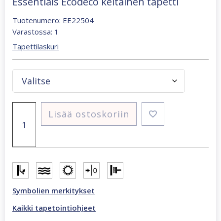
Essentials Ecodeco keltainen tapetti
Tuotenumero: EE22504
Varastossa: 1
Tapettilaskuri
Essentials
Lisää ostoskoriin
Ecodeco
keltainen
tapetti
määrä
Symbolien merkitykset
Kaikki tapetointiohjeet