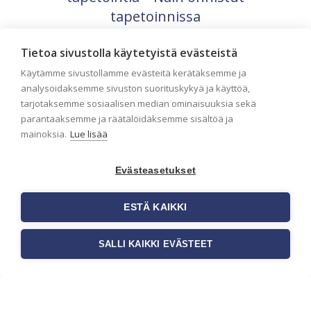
tapetoinnissa
Seinän pohjatyöt ennen tapetointia ovat
yksi tärkeimmistä vaiheista
Tietoa sivustolla käytetyistä evästeistä
onnistuneessa tapetoinnissa. Huolellisesti
Käytämme sivustollamme evästeitä kerätäksemme ja
valmisteltu seinäpinta auttaa tapettia […]
analysoidaksemme sivuston suorituskykyä ja käyttöä,
tarjotaksemme sosiaalisen median ominaisuuksia sekä
parantaaksemme ja räätälöidäksemme sisältöä ja
mainoksia.
Lue lisää
Evästeasetukset
ESTÄ KAIKKI
SALLI KAIKKI EVÄSTEET