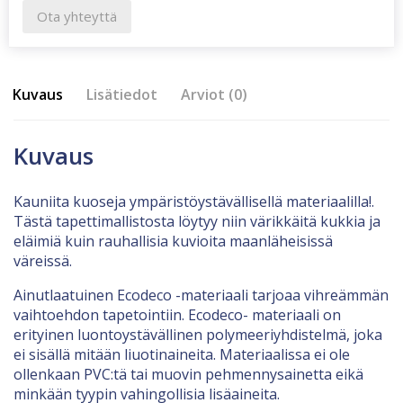
Ota yhteyttä
Kuvaus
Lisätiedot
Arviot (0)
Kuvaus
Kauniita kuoseja ympäristöystävällisellä materiaalilla!.
Tästä tapettimallistosta löytyy niin värikkäitä kukkia ja
eläimiä kuin rauhallisia kuvioita maanläheisissä
väreissä.
Ainutlaatuinen Ecodeco -materiaali tarjoaa vihreämmän
vaihtoehdon tapetointiin. Ecodeco- materiaali on
erityinen luontoystävällinen polymeeriyhdistelmä, joka
ei sisällä mitään liuotinaineita. Materiaalissa ei ole
ollenkaan PVC:tä tai muovin pehmennysainetta eikä
minkään tyypin vahingollisia lisäaineita.