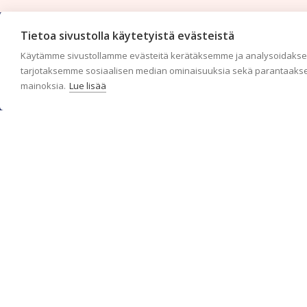
Tietoa sivustolla käytetyistä evästeistä
Käytämme sivustollamme evästeitä kerätäksemme ja analysoidaksem
tarjotaksemme sosiaalisen median ominaisuuksia sekä parantaakse
mainoksia.
Lue lisää
c/o Suomen AM-Markkinointi Oy
Olemme kotimaisten tapettimarkkinoiden edelläkävijänä ja
tuomme kansainväliset sisustus- ja tapettitrendit suomalaisiin
koteihin. Etsimme jatkuvasti uusia ideoita, inspiraatiota ja
trendejä kansainvälisiltä markkinoilta.
Rekisteriseloste
Toimitusehdot
Brandtool