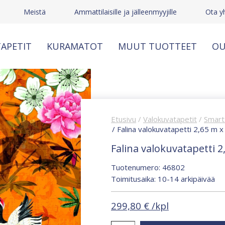
Meistä
Ammattilaisille ja jälleenmyyjille
Ota y
APETIT
KURAMATOT
MUUT TUOTTEET
OU
Etusivu
/
Valokuvatapetit
/
Smart 
/ Falina valokuvatapetti 2,65 m 
Falina valokuvatapetti 2
Tuotenumero: 46802
Toimitusaika: 10-14 arkipäivää
299,80
€
/kpl