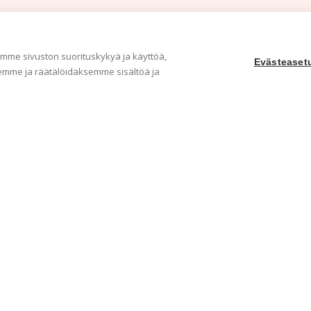
me sivuston suorituskykyä ja käyttöä,
Evästeaset
mme ja räätälöidäksemme sisältöä ja
Yritys
Ka
Meistä
Tape
Ota yhteyttä
Val
Jälleenmyyjät
Muu
Ohjeet
Idea
FAQ