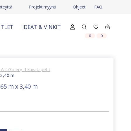
hteyttä
Projektimyynti
Ohjeet
FAQ
TLET
IDEAT & VINKIT
X
X
0
0
Art Gallery II kuvatapetit
x 3,40 m
,65 m x 3,40 m