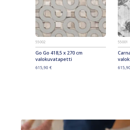
55002
55001
Go Go 418,5 x 270 cm
Carna
valokuvatapetti
valo
615,90
€
615,9