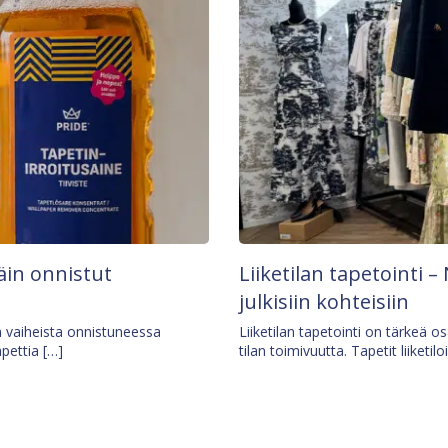
äin onnistut
Liiketilan tapetointi – 
julkisiin kohteisiin
ä vaiheista onnistuneessa
Liiketilan tapetointi on tärkeä 
apettia […]
tilan toimivuutta. Tapetit liiketilo