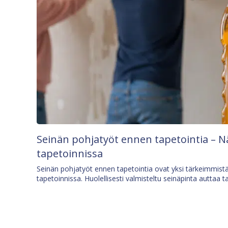
Seinän pohjatyöt ennen tapetointia – N
tapetoinnissa
Seinän pohjatyöt ennen tapetointia ovat yksi tärkeimmist
tapetoinnissa. Huolellisesti valmisteltu seinäpinta auttaa t