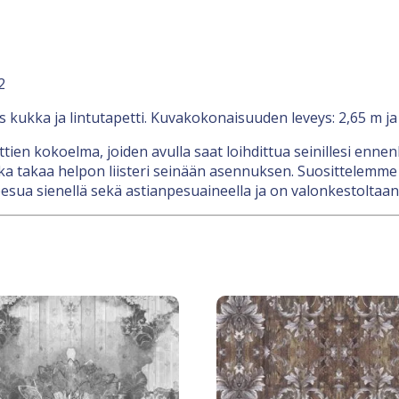
2
s kukka ja lintutapetti. Kuvakokonaisuuden leveys: 2,65 m ja
nttien kokoelma, joiden avulla saat loihdittua seinillesi en
a takaa helpon liisteri seinään asennuksen. Suosittelemme l
esua sienellä sekä astianpesuaineella ja on valonkestoltaan