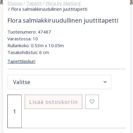
Etusivu
/
Tapetit
/
Flora by Marburg
/ Flora salmiakkiruudullinen juuttitapetti
Flora salmiakkiruudullinen juuttitapetti
Tuotenumero: 47487
Varastossa: 10
Rullankoko: 0.53m x 10.05m
Tasakohdistus: 6 cm
Tapettilaskuri
Flora
Lisää ostoskoriin
salmiakkiruudullinen
juuttitapetti
määrä