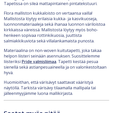
Tapetissa on sileä mattapintainen pintatekstuuri.
Flora malliston kukkaloisto on vertaansa vailla!
Mallistosta löytyy erilaisia kukka- ja kasvikuoseja,
luonnonmateriaaleja sekä ihanaa luonnon väriloistoa
kirkkaissa väreissä. Mallistosta löytyy myös boho-
henkeen sopivaa rottinkikuosia, juuttista
salmiakkikuviota sekä villalankamaista punosta.
Materiaalina on non-woven kuitutapetti, joka takaa
helpon liisteri seinään asennuksen. Suosittelemme
liisteriksi
Pride valmisliimaa
. Tapetti kestää pesua
sienellä sekä astianpesuaineella ja on valonkestoltaan
hyvä.
Huomioithan, että värisävyt saattavat vääristyä
näytöllä. Tarkista värisävy tilaamalla mallipala tai
jälleenmyyjämme luona mallikirjasta.