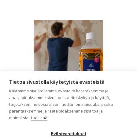
Tietoa sivustolla käytetyistä evästeistä
Käytämme sivustollamme evästeitä kerätäksemme ja
analysoidaksemme sivuston suorituskykyä ja käyttöä,
tarjotaksemme sosiaalisen median ominaisuuksia sekä
parantaaksemme ja räätälöidäksemme sisältöä ja
Seinän pohjatyöt ennen
mainoksia.
Lue lisää
tapetointia – Näin
onnistut tapetoinnissa
Evästeasetukset