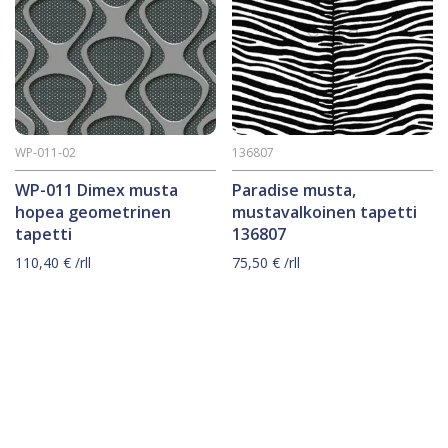
WP-011-02
136807
WP-011 Dimex musta
Paradise musta,
hopea geometrinen
mustavalkoinen tapetti
tapetti
136807
110,40
€
/rll
75,50
€
/rll