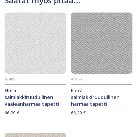
Saatat myös pitää...
47489
47486
Flora
Flora
salmiakkiruudullinen
salmiakkiruudullinen
vaaleanharmaa tapetti
harmaa tapetti
66,20
€
66,20
€