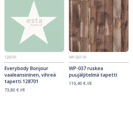
128701
WP-037-01
Everybody Bonjour
WP-037 ruskea
vaaleansininen, vihreä
puujäljitelmä tapetti
tapetti 128701
110,40
€
/rll
73,80
€
/rll