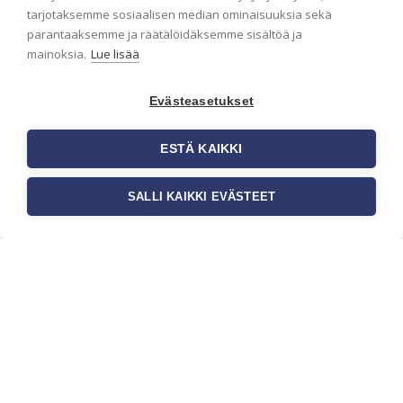
tarjotaksemme sosiaalisen median ominaisuuksia sekä
parantaaksemme ja räätälöidäksemme sisältöä ja
mainoksia.
Lue lisää
Evästeasetukset
ESTÄ KAIKKI
SALLI KAIKKI EVÄSTEET
Tilaa uutiskirje
Haluaisitko nähdä uusimmat tapettimallistot heti
ensimmäisenä? Naputtele tiedot alas niin
pidämme sinut ajantasalla.