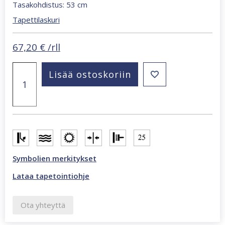
Tasakohdistus: 53 cm
Tapettilaskuri
67,20
€
/rll
Forest
Lisää ostoskoriin
Friends/
Vintage
Flowers
tapetti
määrä
Symbolien merkitykset
Lataa tapetointiohje
Ota yhteyttä