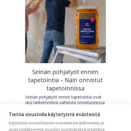
Seinän pohjatyöt ennen
tapetointia – Näin onnistut
tapetoinnissa
Seinän pohjatyöt ennen tapetointia ovat
yksi tärkeimmistä vaiheista onnistuneessa
tapetoinnissa. Huolellisesti valmisteltu
seinäpinta auttaa tapettia […]
Tietoa sivustolla käytetyistä evästeistä
Käytämme sivustollamme evästeitä kerätäksemme ja
analysoidaksemme sivuston suorituskykyä ja käyttöä,