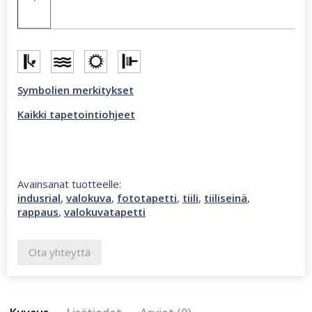
Wall
valokuvatapetti
määrä
Symbolien merkitykset
Kaikki tapetointiohjeet
Avainsanat tuotteelle:
indusrial
,
valokuva
,
fototapetti
,
tiili
,
tiiliseinä
,
rappaus
,
valokuvatapetti
Ota yhteyttä