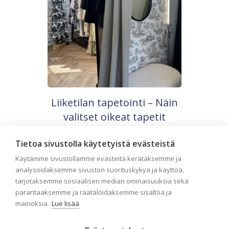
Liiketilan tapetointi – Näin
valitset oikeat tapetit
liiketiloihin ja julkisiin
Tietoa sivustolla käytetyistä evästeistä
kohteisiin
Käytämme sivustollamme evästeitä kerätäksemme ja
Liiketilan tapetointi on tärkeä osa
analysoidaksemme sivuston suorituskykyä ja käyttöä,
yrityksen visuaalista ilmettä,
asiakaskokemusta sekä tilan
tarjotaksemme sosiaalisen median ominaisuuksia sekä
toimivuutta. Tapetit liiketiloihin valitaan
parantaaksemme ja räätälöidäksemme sisältöä ja
[…]
mainoksia.
Lue lisää