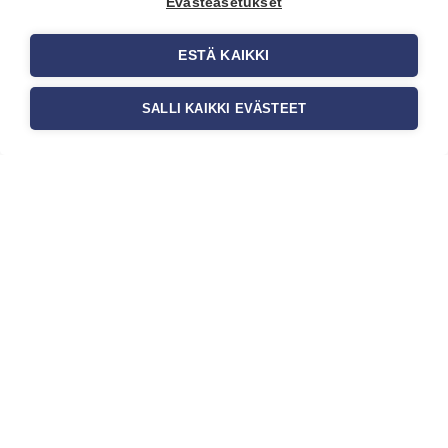
Evästeasetukset
ESTÄ KAIKKI
SALLI KAIKKI EVÄSTEET
Tilaa uutiskirje
Haluaisitko nähdä uusimmat tapettimallistot heti
ensimmäisenä? Naputtele tiedot alas niin
pidämme sinut ajantasalla.