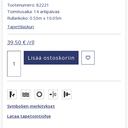
Tuotenumero: 82221
Toimitusaika: 14 arkipäivää
Rullankoko: 0.53m x 10.05m
Tapettilaskuri
39,50
€
/rll
Hailey
Lisää ostoskoriin
vaalea
lehtitapetti
määrä
Symbolien merkitykset
Lataa tapetointiohje