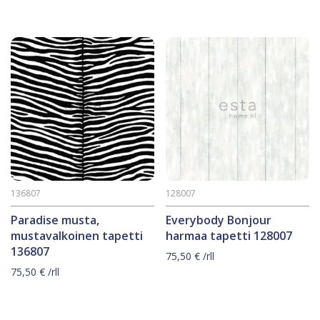
136807
128007
Paradise musta,
Everybody Bonjour
mustavalkoinen tapetti
harmaa tapetti 128007
136807
75,50
€
/rll
75,50
€
/rll