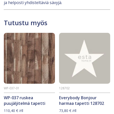
ja helposti yhdisteltäviä sävyjä.
Tutustu myös
WP-037-01
128702
WP-037 ruskea
Everybody Bonjour
puujäljitelmä tapetti
harmaa tapetti 128702
110,40
€
/rll
73,80
€
/rll