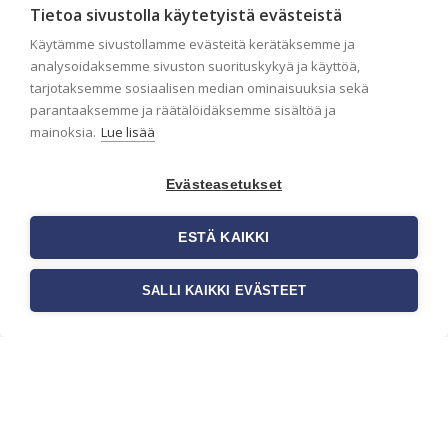
tapetoinnissa. Huolellisesti valmisteltu
Tietoa sivustolla käytetyistä evästeistä
seinäpinta auttaa tapettia […]
Käytämme sivustollamme evästeitä kerätäksemme ja
analysoidaksemme sivuston suorituskykyä ja käyttöä,
tarjotaksemme sosiaalisen median ominaisuuksia sekä
parantaaksemme ja räätälöidäksemme sisältöä ja
mainoksia.
Lue lisää
Evästeasetukset
ESTÄ KAIKKI
SALLI KAIKKI EVÄSTEET
Tilaa uutiskirje
Haluaisitko nähdä uusimmat tapettimallistot heti
ensimmäisenä? Naputtele tiedot alas niin