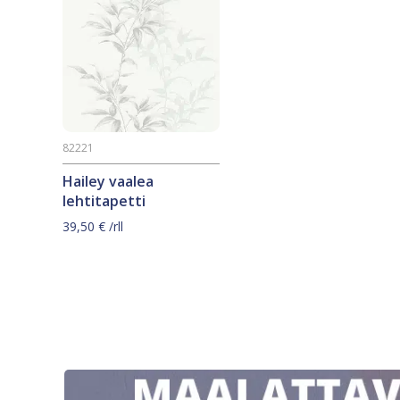
82221
Hailey vaalea
lehtitapetti
39,50
€
/rll