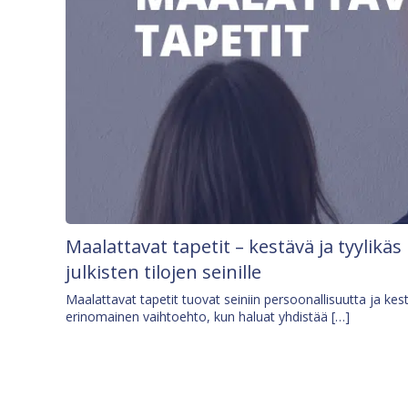
Maalattavat tapetit – kestävä ja tyylikäs
julkisten tilojen seinille
Maalattavat tapetit tuovat seiniin persoonallisuutta ja kes
erinomainen vaihtoehto, kun haluat yhdistää […]