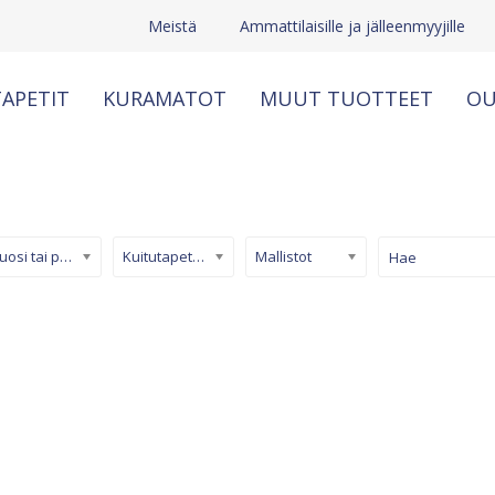
Meistä
Ammattilaisille ja jälleenmyyjille
APETIT
KURAMATOT
MUUT TUOTTEET
OU
Kuosi tai pinta
Kuitutapetti (non-woven)
Mallistot