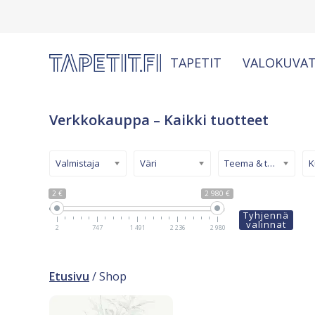
TAPETIT
VALOKUVAT
Verkkokauppa – Kaikki tuotteet
Valmistaja
Väri
Teema & tyyli
2 €
2 980 €
Tyhjennä
valinnat
2
747
1 491
2 236
2 980
Etusivu
/ Shop