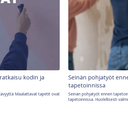
 ratkaisu kodin ja
Seinän pohjatyöt enne
tapetoinnissa
tävyyttä Maalattavat tapetit ovat
Seinän pohjatyöt ennen tapetoin
tapetoinnissa. Huolellisesti valm