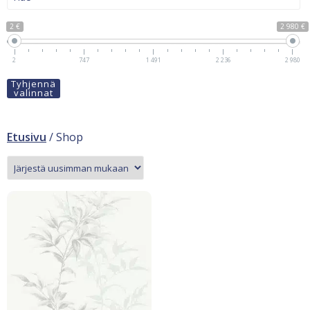
2 €
2 980 €
2
747
1 491
2 236
2 980
Tyhjennä
valinnat
Etusivu
/ Shop