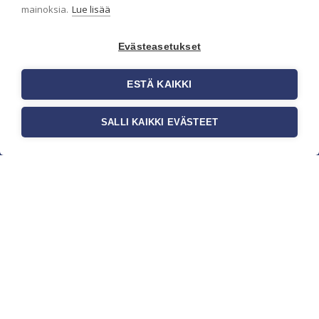
mainoksia.
Lue lisää
Evästeasetukset
ESTÄ KAIKKI
SALLI KAIKKI EVÄSTEET
c/o Suomen AM-Markkinointi Oy
Olemme kotimaisten tapettimarkkinoiden
edelläkävijänä ja tuomme kansainväliset
sisustus- ja tapettitrendit suomalaisiin koteihin.
Etsimme jatkuvasti uusia ideoita, inspiraatiota ja
trendejä kansainvälisiltä markkinoilta.
Rekisteriseloste
Toimitusehdot
Brandtool