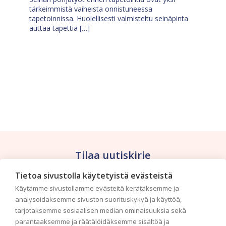
tärkeimmistä vaiheista onnistuneessa
tapetoinnissa. Huolellisesti valmisteltu seinäpinta
auttaa tapettia […]
Tilaa uutiskirje
Tietoa sivustolla käytetyistä evästeistä
Haluaisitko nähdä uusimmat tapettimallistot heti
Käytämme sivustollamme evästeitä kerätäksemme ja
ensimmäisenä? Naputtele tiedot alas niin
analysoidaksemme sivuston suorituskykyä ja käyttöä,
pidämme sinut ajantasalla.
tarjotaksemme sosiaalisen median ominaisuuksia sekä
parantaaksemme ja räätälöidäksemme sisältöä ja