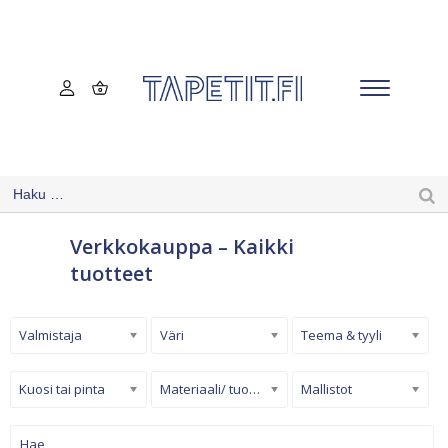
Verkkokauppa – Kaikki
tuotteet
Valmistaja
Väri
Teema & tyyli
Kuosi tai pinta
Materiaali/ tuotetyyppi
Mallistot