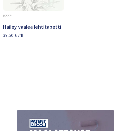
82221
Hailey vaalea lehtitapetti
39,50
€
/rll