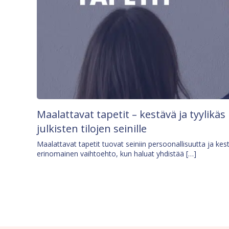
Maalattavat tapetit – kestävä ja tyylikäs
julkisten tilojen seinille
Maalattavat tapetit tuovat seiniin persoonallisuutta ja kes
erinomainen vaihtoehto, kun haluat yhdistää […]