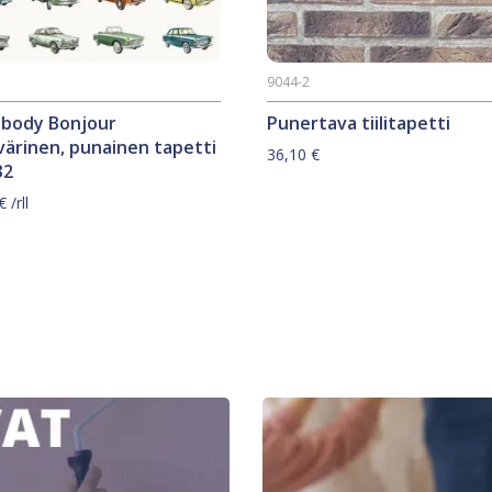
2
9044-2
ybody Bonjour
Punertava tiilitapetti
ärinen, punainen tapetti
36,10
€
32
€
/rll