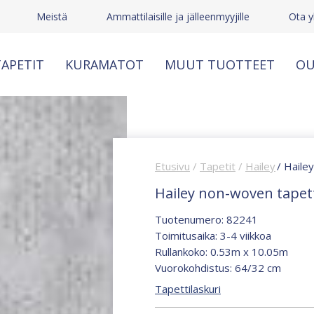
Meistä
Ammattilaisille ja jälleenmyyjille
Ota y
APETIT
KURAMATOT
MUUT TUOTTEET
OU
Etusivu
/
Tapetit
/
Hailey
/ Haile
Hailey non-woven tapet
Tuotenumero: 82241
Toimitusaika: 3-4 viikkoa
Rullankoko: 0.53m x 10.05m
Vuorokohdistus: 64/32 cm
Tapettilaskuri