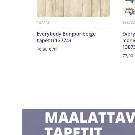
137743
13873
Everybody Bonjour beige
Ever
tapetti 137743
moniv
1387
76,80
€
/rll
77,00