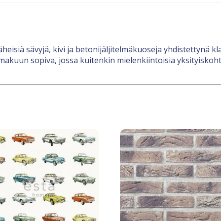
heisiä sävyjä, kivi ja betonijäljitelmäkuoseja yhdistettynä k
kuun sopiva, jossa kuitenkin mielenkiintoisia yksityiskohtia,