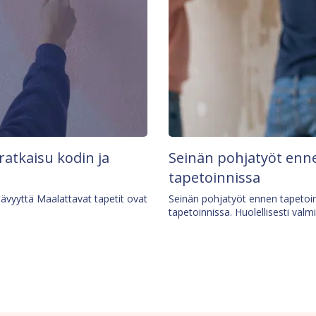
 ratkaisu kodin ja
Seinän pohjatyöt enne
tapetoinnissa
tävyyttä Maalattavat tapetit ovat
Seinän pohjatyöt ennen tapetoin
tapetoinnissa. Huolellisesti valm