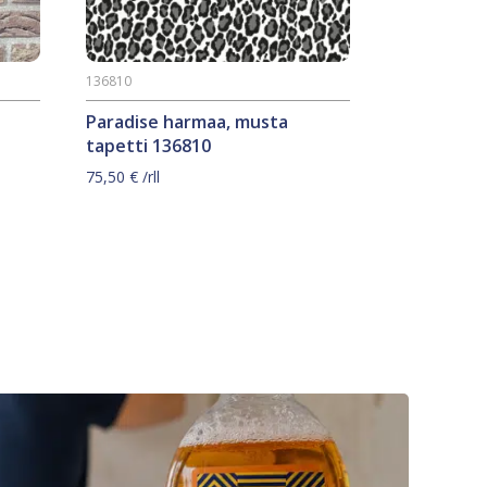
136810
Paradise harmaa, musta
tapetti 136810
75,50
€
/rll