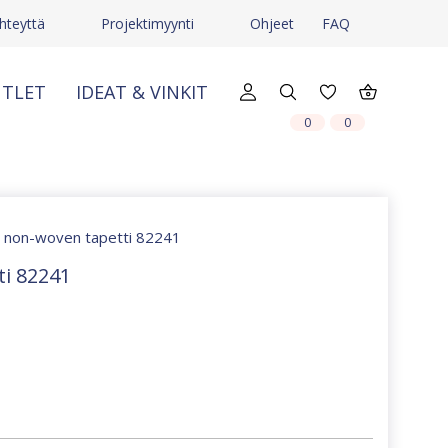
hteyttä
Projektimyynti
Ohjeet
FAQ
TLET
IDEAT & VINKIT
X
X
0
0
y non-woven tapetti 82241
ti 82241