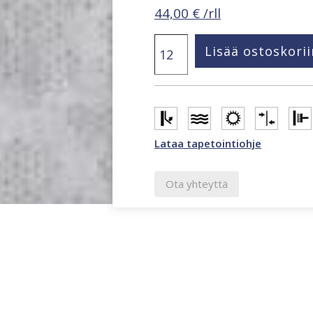
44,00
€
/rll
Hailey
Lisää ostoskorii
non-
woven
tapetti
82241
määrä
Lataa tapetointiohje
Ota yhteyttä