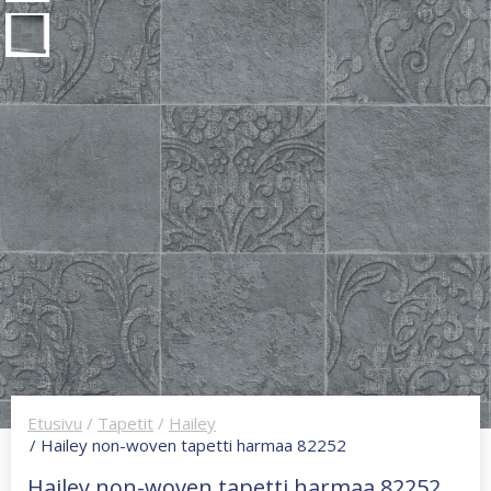
Etusivu
/
Tapetit
/
Hailey
/ Hailey non-woven tapetti harmaa 82252
Hailey non-woven tapetti harmaa 82252