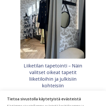
Liiketilan tapetointi – Näin
valitset oikeat tapetit
liiketiloihin ja julkisiin
kohteisiin
Liiketilan tapetointi on tärkeä osa
yrityksen visuaalista ilmettä,
Tietoa sivustolla käytetyistä evästeistä
asiakaskokemusta sekä tilan toimivuutta.
Käytämme sivustollamme evästeitä kerätäksemme ja