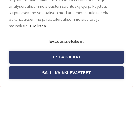
Tapetit liiketiloihin valitaan […]
analysoidaksemme sivuston suorituskykyä ja käyttöä,
tarjotaksemme sosiaalisen median ominaisuuksia sekä
parantaaksemme ja räätälöidäksemme sisältöä ja
mainoksia.
Lue lisää
Evästeasetukset
ESTÄ KAIKKI
SALLI KAIKKI EVÄSTEET
Tilaa uutiskirje
Haluaisitko nähdä uusimmat tapettimallistot heti
ensimmäisenä? Naputtele tiedot alas niin
pidämme sinut ajantasalla.