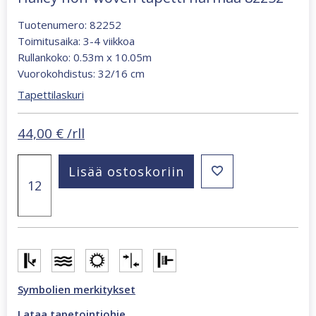
Tuotenumero: 82252
Toimitusaika: 3-4 viikkoa
Rullankoko: 0.53m x 10.05m
Vuorokohdistus: 32/16 cm
Tapettilaskuri
44,00
€
/rll
Hailey
Lisää ostoskoriin
non-
woven
tapetti
harmaa
82252
määrä
Symbolien merkitykset
Lataa tapetointiohje