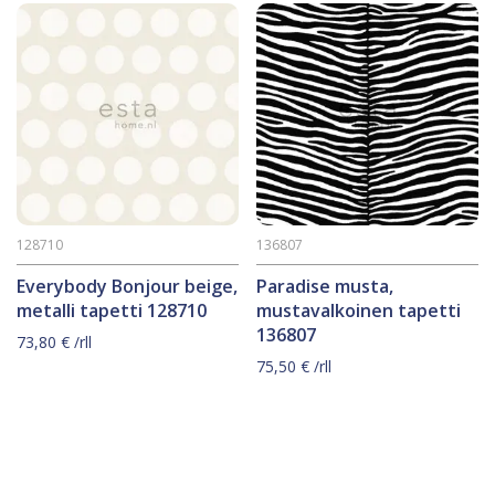
128710
136807
Everybody Bonjour beige,
Paradise musta,
metalli tapetti 128710
mustavalkoinen tapetti
136807
73,80
€
/rll
75,50
€
/rll