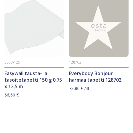
3333-125
128702
Easywall tausta- ja
Everybody Bonjour
tasoitetapetti 150 g 0,75
harmaa tapetti 128702
x 12,5 m
73,80
€
/rll
66,60
€