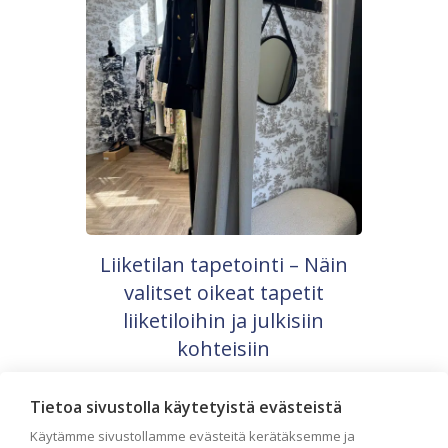
Liiketilan tapetointi – Näin
valitset oikeat tapetit
liiketiloihin ja julkisiin
kohteisiin
Liiketilan tapetointi on tärkeä osa
yrityksen visuaalista ilmettä,
Tietoa sivustolla käytetyistä evästeistä
asiakaskokemusta sekä tilan toimivuutta.
Tapetit liiketiloihin valitaan […]
Käytämme sivustollamme evästeitä kerätäksemme ja