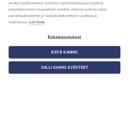
analysoidaksemme sivuston suorituskykyä ja käyttöä,
tarjotaksemme sosiaalisen median ominaisuuksia sekä
parantaaksemme ja räätälöidäksemme sisältöä ja
mainoksia.
Lue lisää
Evästeasetukset
ESTÄ KAIKKI
SALLI KAIKKI EVÄSTEET
Tilaa uutiskirje
Haluaisitko nähdä uusimmat tapettimallistot heti
ensimmäisenä? Naputtele tiedot alas niin
pidämme sinut ajantasalla.