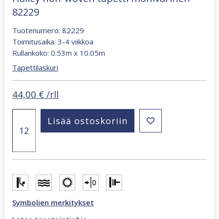
82229
Tuotenumero: 82229
Toimitusaika: 3-4 viikkoa
Rullankoko: 0.53m x 10.05m
Tapettilaskuri
44,00
€
/rll
Hailey
Lisää ostoskoriin
non-
woven
tapetti
monivärinen
82229
määrä
Symbolien merkitykset