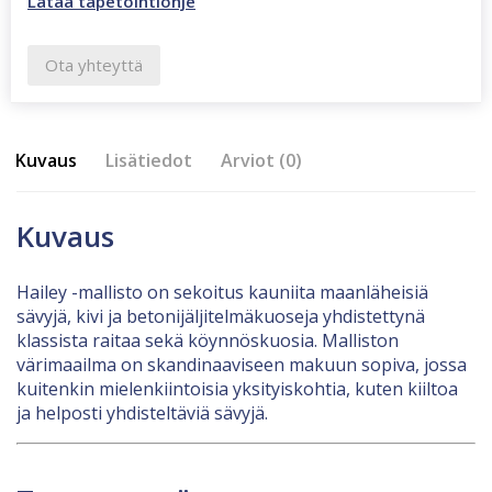
Lataa tapetointiohje
Ota yhteyttä
Kuvaus
Lisätiedot
Arviot (0)
Kuvaus
Hailey -mallisto on sekoitus kauniita maanläheisiä
sävyjä, kivi ja betonijäljitelmäkuoseja yhdistettynä
klassista raitaa sekä köynnöskuosia. Malliston
värimaailma on skandinaaviseen makuun sopiva, jossa
kuitenkin mielenkiintoisia yksityiskohtia, kuten kiiltoa
ja helposti yhdisteltäviä sävyjä.