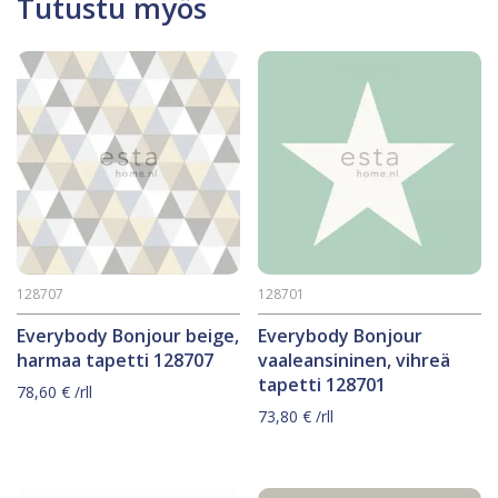
Tutustu myös
128707
128701
Everybody Bonjour beige,
Everybody Bonjour
harmaa tapetti 128707
vaaleansininen, vihreä
tapetti 128701
78,60
€
/rll
73,80
€
/rll