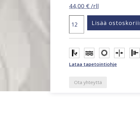
44,00
€
/rll
Hailey
Lisää ostoskorii
non-
woven
tapetti
monivärinen
82234
määrä
Lataa tapetointiohje
Ota yhteyttä