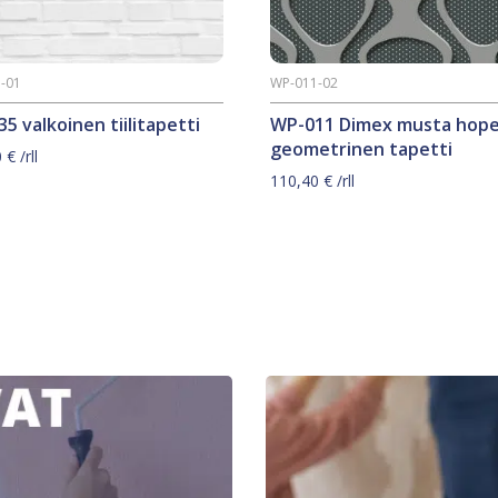
-01
WP-011-02
5 valkoinen tiilitapetti
WP-011 Dimex musta hop
geometrinen tapetti
0
€
/rll
110,40
€
/rll