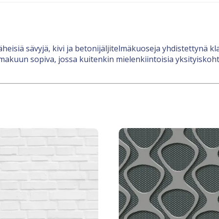
heisiä sävyjä, kivi ja betonijäljitelmäkuoseja yhdistettynä k
kuun sopiva, jossa kuitenkin mielenkiintoisia yksityiskohtia,