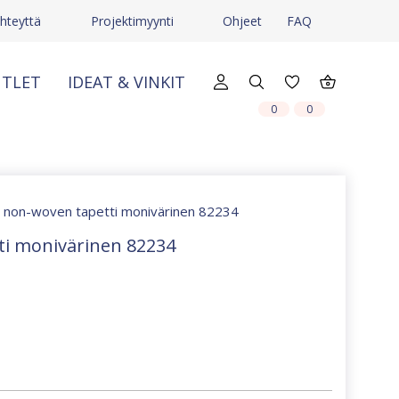
hteyttä
Projektimyynti
Ohjeet
FAQ
TLET
IDEAT & VINKIT
X
X
0
0
y non-woven tapetti monivärinen 82234
ti monivärinen 82234