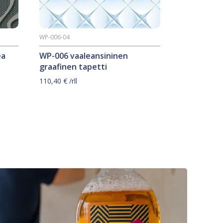
WP-006-04
ea
WP-006 vaaleansininen
graafinen tapetti
110,40
€
/rll