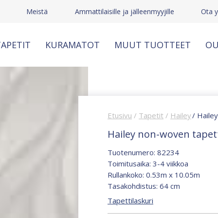
Meistä
Ammattilaisille ja jälleenmyyjille
Ota y
APETIT
KURAMATOT
MUUT TUOTTEET
OU
Etusivu
/
Tapetit
/
Hailey
/ Haile
Hailey non-woven tapet
Tuotenumero: 82234
Toimitusaika: 3-4 viikkoa
Rullankoko: 0.53m x 10.05m
Tasakohdistus: 64 cm
Tapettilaskuri