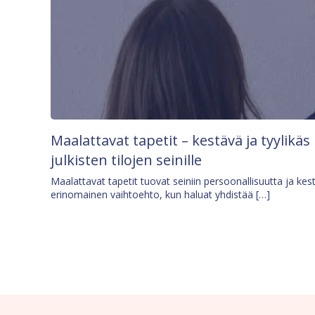
Maalattavat tapetit – kestävä ja tyylikäs
julkisten tilojen seinille
Maalattavat tapetit tuovat seiniin persoonallisuutta ja kes
erinomainen vaihtoehto, kun haluat yhdistää […]