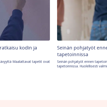
 ratkaisu kodin ja
Seinän pohjatyöt enne
tapetoinnissa
tävyyttä Maalattavat tapetit ovat
Seinän pohjatyöt ennen tapetoin
tapetoinnissa. Huolellisesti valm