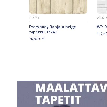
137743
WP-035
Everybody Bonjour beige
WP-03
tapetti 137743
110,4
76,80
€
/rll