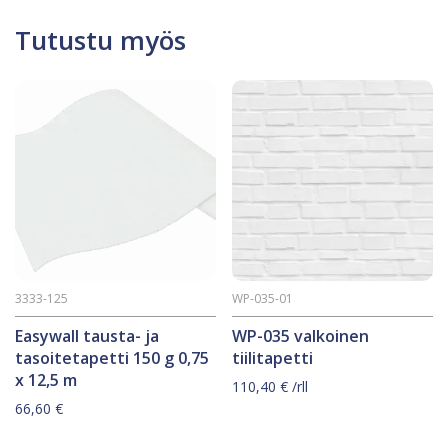
Tutustu myös
3333-125
WP-035-01
Easywall tausta- ja
WP-035 valkoinen
tasoitetapetti 150 g 0,75
tiilitapetti
x 12,5 m
110,40
€
/rll
66,60
€