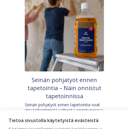
Seinän pohjatyöt ennen
tapetointia – Näin onnistut
tapetoinnissa
Seinän pohjatyöt ennen tapetointia ovat
yksi tärkeimmistä vaiheista onnistuneessa
tapetoinnissa. Huolellisesti valmisteltu
Tietoa sivustolla käytetyistä evästeistä
seinäpinta auttaa tapettia […]
Käytämme sivustollamme evästeitä kerätäksemme ja