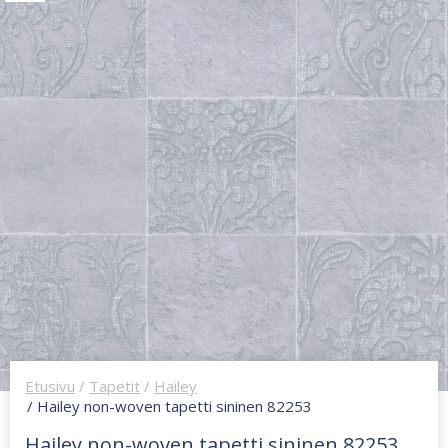
Etusivu
/
Tapetit
/
Hailey
/ Hailey non-woven tapetti sininen 82253
Hailey non-woven tapetti sininen 82253