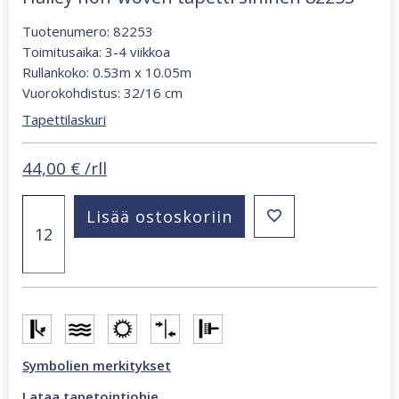
Tuotenumero: 82253
Toimitusaika: 3-4 viikkoa
Rullankoko: 0.53m x 10.05m
Vuorokohdistus: 32/16 cm
Tapettilaskuri
44,00
€
/rll
Hailey
Lisää ostoskoriin
non-
woven
tapetti
sininen
82253
määrä
Symbolien merkitykset
Lataa tapetointiohje