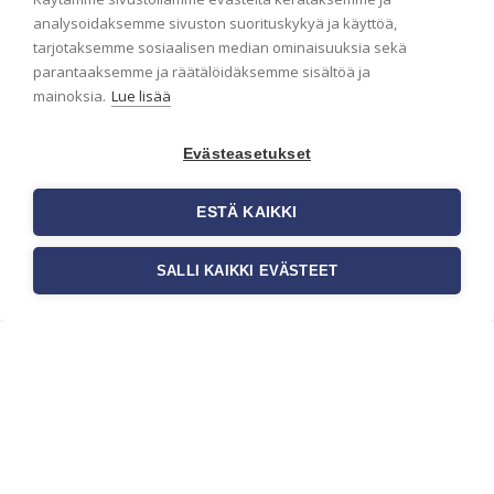
analysoidaksemme sivuston suorituskykyä ja käyttöä,
tarjotaksemme sosiaalisen median ominaisuuksia sekä
parantaaksemme ja räätälöidäksemme sisältöä ja
mainoksia.
Lue lisää
Evästeasetukset
ESTÄ KAIKKI
SALLI KAIKKI EVÄSTEET
Tilaa uutiskirje
Haluaisitko nähdä uusimmat tapettimallistot heti
ensimmäisenä? Naputtele tiedot alas niin
pidämme sinut ajantasalla.