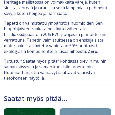
Heritage mallistossa on voimakkaita värejä, kuten
sinistä, vihreää ja oranssia sekä lämpimiä ja pehmeitä
sävyjä kuten beigeä ja harmaata.
Tapetti on valmistettu ympäristöä huomioiden. Sen
biopohjaisten raaka-aine käyttö vähentää
hiilidioksidipäästöjä 20% PVC-pohjaisiin pinnoitteisiin
verrattuna. Tapetin valmistuksessa on ensisijaisista
materiaaleista käytetty vähintään 50% puhtaasti
ekologiasia komponentteja. Lisää aiheesta:
Zero
.
Tutustu ” Saatat myös pitää” kohdassa oleviin muihin
saman sävyisiin ja saman kuosisiin tapetteihin.
Huomioithan, että värisävyt saattavat vääristyä
tietokoneen näytöllä.
Saatat myös pitää...