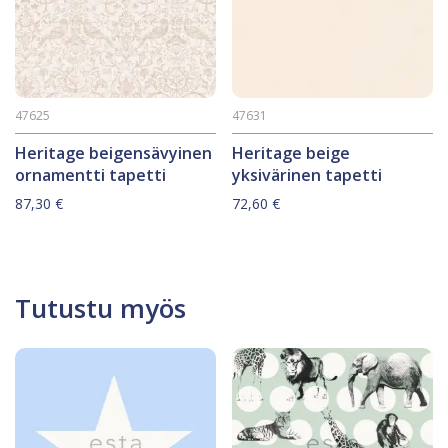
47625
47631
Heritage beigensävyinen
Heritage beige
ornamentti tapetti
yksivärinen tapetti
87,30
€
72,60
€
Tutustu myös