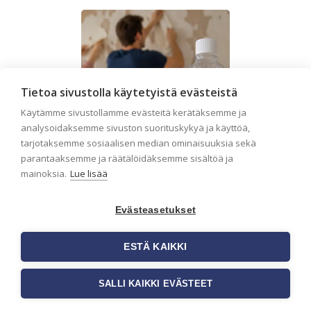
Tietoa sivustolla käytetyistä evästeistä
Käytämme sivustollamme evästeitä kerätäksemme ja
analysoidaksemme sivuston suorituskykyä ja käyttöä,
tarjotaksemme sosiaalisen median ominaisuuksia sekä
parantaaksemme ja räätälöidäksemme sisältöä ja
mainoksia.
Lue lisää
Evästeasetukset
Seinän pohjatyöt
ennen tapetointia –
ESTÄ KAIKKI
Näin onnistut
tapetoinnissa
SALLI KAIKKI EVÄSTEET
Seinän pohjatyöt ennen