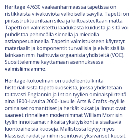
Heritage 47630 vaaleanharmaassa tapetissa on
ristikkäistä viivakuviota valkoisella sävyllä. Tapetti on
pintastruktuuriltaan sileä ja kiiltoasteeltaan matta.
Tapetti on valmistettu laadukasta kuidusta ja sitä voi
puhdistaa pehmeällä sienellä ja miedolla
astianpesuaineella. Tapetin valmistukseen käytetyt
materiaalit ja komponentit turvallisia ja eivät sisällä
lainkaan mm. haihtuvia orgaanisia yhdisteitä (VOC).
Suosittelemme käyttämään asennuksessa
valmisliimaamme
.
Heritage-kokoelman on uudelleentulkinta
historiallisista tapettikuoseista, joissa yhdistetään
taitavasti Englannin ja Intian tyylien ominaispiirteitä
aina 1800-luvulta 2000-luvulle. Arts & Crafts -tyylille
ominaiset romanttiset ja herkät kukat ja linnut ovat
saaneet rinnalleen modernimmat William Morrisin
tyylin innoittamat rikkaita yksityiskohtia sisältäviä
luontoaiheisia kuoseja. Mallistosta löytyy myös
klassiset raidat ja niihin sointuvat yksiväriset kuosit.