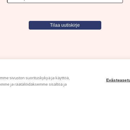
me sivuston suorituskykyä ja käyttöä,
Evästeaset
mme ja räätälöidäksemme sisältöä ja
Yritys
Ka
Meistä
Tape
Ota yhteyttä
Val
Jälleenmyyjät
Muu
Ohjeet
Idea