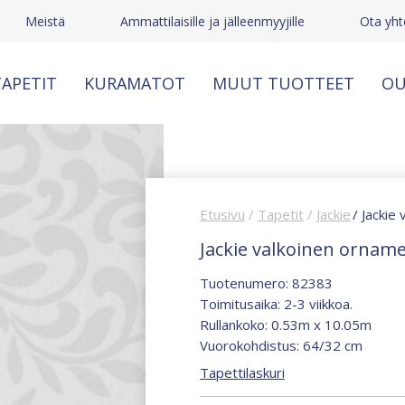
Meistä
Ammattilaisille ja jälleenmyyjille
Ota yht
APETIT
KURAMATOT
MUUT TUOTTEET
OU
Etusivu
/
Tapetit
/
Jackie
/ Jackie
Jackie valkoinen orname
Tuotenumero: 82383
Toimitusaika: 2-3 viikkoa.
Rullankoko: 0.53m x 10.05m
Vuorokohdistus: 64/32 cm
Tapettilaskuri