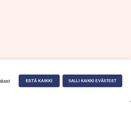
ukset
ESTÄ KAIKKI
SALLI KAIKKI EVÄSTEET
uppa
Myynti ja asiakaspalvelu
tit
Eteläväylä 11, 28610 Pori,
okuvatapetit
FINLAND
t tuotteet
+358 2 837 69 480
t & Vinkit
[email protected]