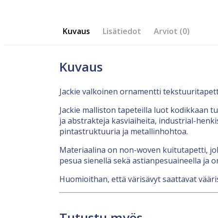
Kuvaus
Lisätiedot
Arviot (0)
Kuvaus
Jackie valkoinen ornamentti tekstuuritapett
Jackie malliston tapeteilla luot kodikkaan t
ja abstrakteja kasviaiheita, industrial-henkis
pintastruktuuria ja metallinhohtoa.
Materiaalina on non-woven kuitutapetti, jok
pesua sienellä sekä astianpesuaineella ja o
Huomioithan, että värisävyt saattavat vääris
Tutustu myös