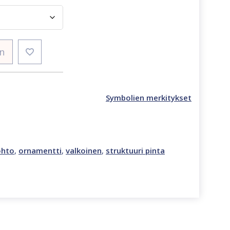
in
Symbolien merkitykset
ohto
,
ornamentti
,
valkoinen
,
struktuuri pinta