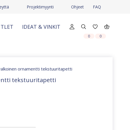
eyttä
Projektimyynti
Ohjeet
FAQ
TLET
IDEAT & VINKIT
X
X
0
0
 valkoinen ornamentti tekstuuritapetti
ntti tekstuuritapetti