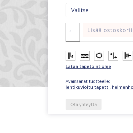
Jackie
Lisää ostoskori
valkoinen
ornamentti
tekstuuritapetti
määrä
Lataa tapetointiohje
Avainsanat tuotteelle:
lehtikuvioitu tapetti
,
helmenh
Ota yhteyttä