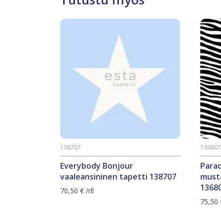
138707
13680
Everybody Bonjour
Parad
vaaleansininen tapetti 138707
must
1368
70,50
€
/rll
75,50