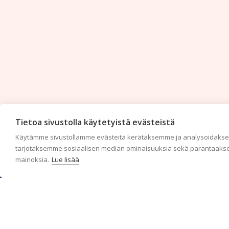
Tietoa sivustolla käytetyistä evästeistä
Käytämme sivustollamme evästeitä kerätäksemme ja analysoidaksem
tarjotaksemme sosiaalisen median ominaisuuksia sekä parantaakse
mainoksia.
Lue lisää
c/o Suomen AM-Markkinointi Oy
Olemme kotimaisten tapettimarkkinoiden edelläkävijänä ja
tuomme kansainväliset sisustus- ja tapettitrendit suomalaisiin
koteihin. Etsimme jatkuvasti uusia ideoita, inspiraatiota ja
trendejä kansainvälisiltä markkinoilta.