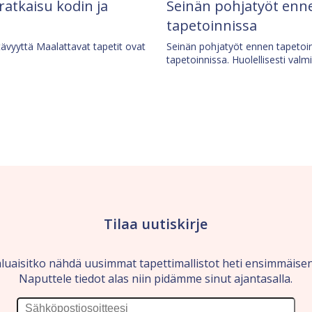
 ratkaisu kodin ja
Seinän pohjatyöt enne
tapetoinnissa
tävyyttä Maalattavat tapetit ovat
Seinän pohjatyöt ennen tapetoin
tapetoinnissa. Huolellisesti valm
Tilaa uutiskirje
luaisitko nähdä uusimmat tapettimallistot heti ensimmäise
Naputtele tiedot alas niin pidämme sinut ajantasalla.