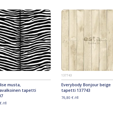
7
137743
ise musta,
Everybody Bonjour beige
avalkoinen tapetti
tapetti 137743
07
76,80
€
/rll
€
/rll