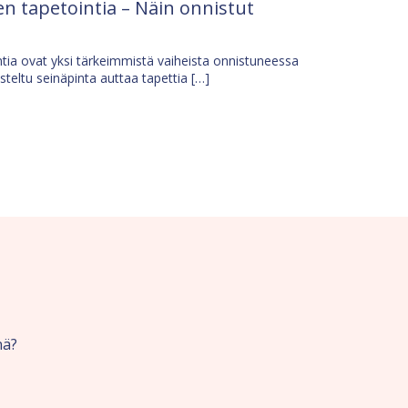
n tapetointia – Näin onnistut
tia ovat yksi tärkeimmistä vaiheista onnistuneessa
isteltu seinäpinta auttaa tapettia […]
nä?