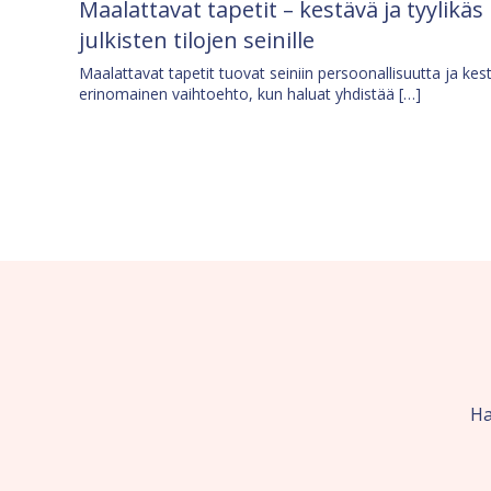
Maalattavat tapetit – kestävä ja tyylikäs
julkisten tilojen seinille
Maalattavat tapetit tuovat seiniin persoonallisuutta ja kes
erinomainen vaihtoehto, kun haluat yhdistää […]
Ha