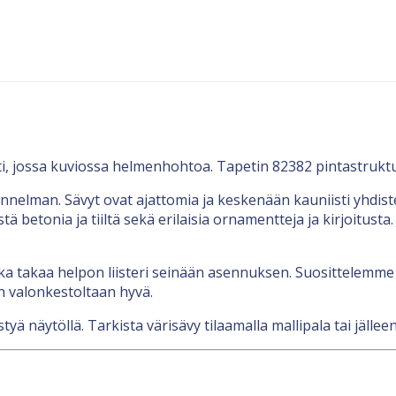
i, jossa kuviossa helmenhohtoa. Tapetin 82382 pintastruktuu
unnelman. Sävyt ovat ajattomia ja keskenään kauniisti yhdiste
tä betonia ja tiiltä sekä erilaisia ornamentteja ja kirjoitusta
a takaa helpon liisteri seinään asennuksen. Suosittelemme l
n valonkestoltaan hyvä.
tyä näytöllä. Tarkista värisävy tilaamalla mallipala tai jäll