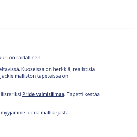
ri on raidallinen.
ltävissä. Kuoseissa on herkkiä, realistisia
. Jackie malliston tapeteissa on
iisteriksi
Pride valmisliimaa
. Tapetti kestää
eenmyyjämme luona mallikirjasta.