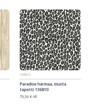
136810
Paradise harmaa, musta
tapetti 136810
75,50
€
/rll