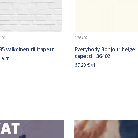
-01
136402
5 valkoinen tiilitapetti
Everybody Bonjour beige
tapetti 136402
0
€
/rll
67,20
€
/rll