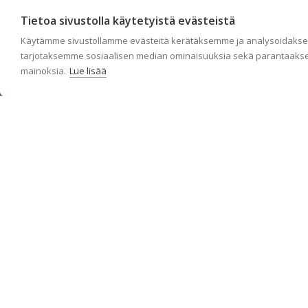
Tietoa sivustolla käytetyistä evästeistä
Käytämme sivustollamme evästeitä kerätäksemme ja analysoidaksem
tarjotaksemme sosiaalisen median ominaisuuksia sekä parantaakse
mainoksia.
Lue lisää
c/o Suomen AM-Markkinointi Oy
Olemme kotimaisten tapettimarkkinoiden edelläkävijänä ja
tuomme kansainväliset sisustus- ja tapettitrendit suomalaisiin
koteihin. Etsimme jatkuvasti uusia ideoita, inspiraatiota ja
trendejä kansainvälisiltä markkinoilta.
Rekisteriseloste
Toimitusehdot
Brandtool