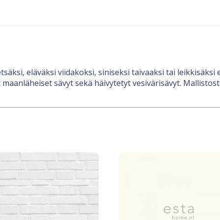
äksi, eläväksi viidakoksi, siniseksi taivaaksi tai leikkisäksi
t maanläheiset sävyt sekä häivytetyt vesivärisävyt. Mallistosta