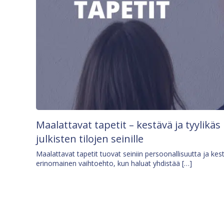
Maalattavat tapetit – kestävä ja tyylikäs
julkisten tilojen seinille
Maalattavat tapetit tuovat seiniin persoonallisuutta ja kes
erinomainen vaihtoehto, kun haluat yhdistää […]