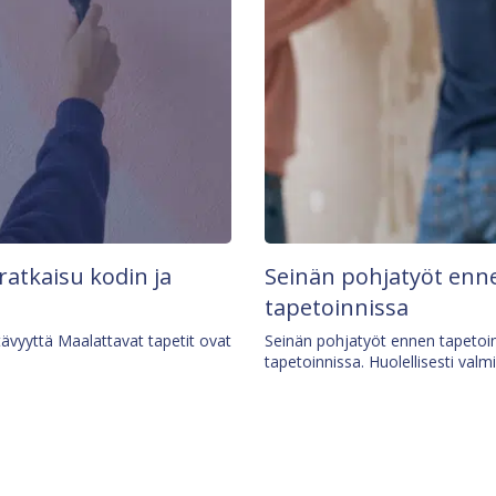
 ratkaisu kodin ja
Seinän pohjatyöt enne
tapetoinnissa
tävyyttä Maalattavat tapetit ovat
Seinän pohjatyöt ennen tapetoin
tapetoinnissa. Huolellisesti valm