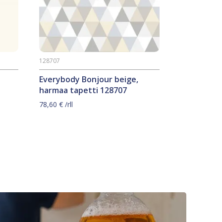
128707
Everybody Bonjour beige,
harmaa tapetti 128707
78,60
€
/rll