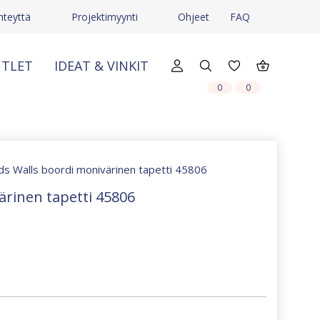
hteyttä
Projektimyynti
Ohjeet
FAQ
TLET
IDEAT & VINKIT
X
X
0
0
ids Walls boordi monivärinen tapetti 45806
ärinen tapetti 45806