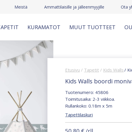
Meistä
Ammattilaisille ja jälleenmyyjille
Ota y
APETIT
KURAMATOT
MUUT TUOTTEET
OU
Etusivu
/
Tapetit
/
Kids Walls
/ K
Kids Walls boordi moniv
Tuotenumero: 45806
Toimitusaika: 2-3 viikkoa.
Rullankoko: 0.18m x 5m
Tapettilaskuri
50,80
€
/rll