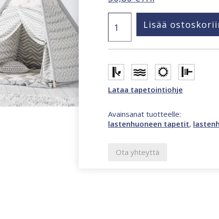
Kids
Lisää ostoskorii
Walls
boordi
monivärinen
tapetti
45806
määrä
Lataa tapetointiohje
Avainsanat tuotteelle:
lastenhuoneen tapetit
,
lasten
Ota yhteyttä