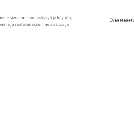
me sivuston suorituskykyä ja käyttöä,
Evästeaset
mme ja räätälöidäksemme sisältöä ja
Yritys
Ka
Meistä
Tape
Ota yhteyttä
Val
Jälleenmyyjät
Muu
Ohjeet
Idea
FAQ