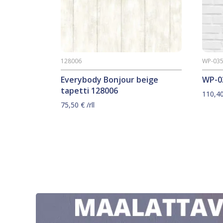
128006
WP-035
Everybody Bonjour beige
WP-03
tapetti 128006
110,4
75,50
€
/rll