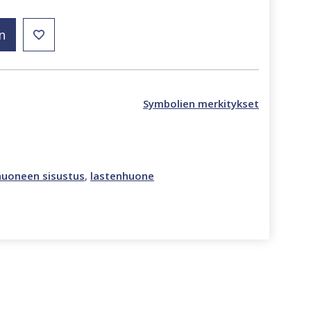
n
Symbolien merkitykset
huoneen sisustus
,
lastenhuone