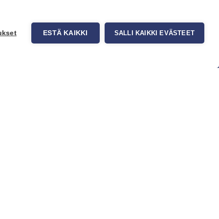
ukset
ESTÄ KAIKKI
SALLI KAIKKI EVÄSTEET
uppa
Myynti ja asiakaspalvelu
tit
Eteläväylä 11, 28610 Pori,
okuvatapetit
FINLAND
t tuotteet
+358 2 837 69 480
t & Vinkit
[email protected]
Katso sijainti kartalta
Asiakaspalvelu ja varasto
avoinna ma–to klo 8–16 ja pe klo
8-14
Office and warehouse open
Mon–Thu 8–16 h and Fri 8-14