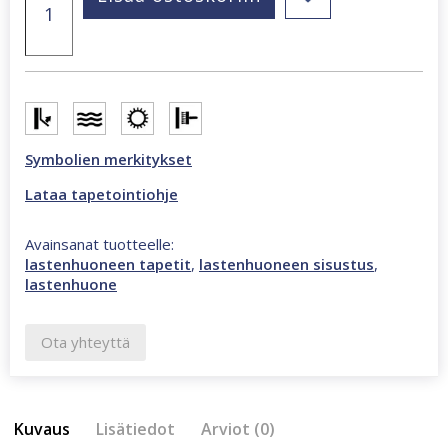
Walls
boordi
monivärinen
tapetti
45820
määrä
Symbolien merkitykset
Lataa tapetointiohje
Avainsanat tuotteelle:
lastenhuoneen tapetit
,
lastenhuoneen sisustus
,
lastenhuone
Ota yhteyttä
Kuvaus
Lisätiedot
Arviot (0)