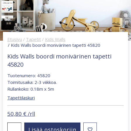
Etusivu
/
Tapetit
/
Kids Walls
/ Kids Walls boordi monivärinen tapetti 45820
Kids Walls boordi monivärinen tapetti
45820
Tuotenumero: 45820
Toimitusaika: 2-3 viikkoa.
Rullankoko: 0.18m x 5m
Tapettilaskuri
50,80
€
/rll
Kids
Lisää ostoskoriin