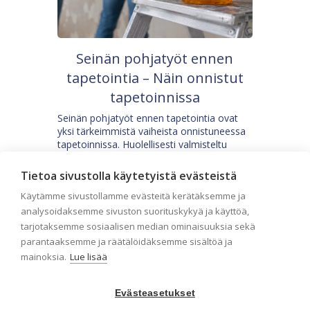
Seinän pohjatyöt ennen
tapetointia – Näin onnistut
tapetoinnissa
Seinän pohjatyöt ennen tapetointia ovat
yksi tärkeimmistä vaiheista onnistuneessa
tapetoinnissa. Huolellisesti valmisteltu
seinäpinta auttaa tapettia […]
Tietoa sivustolla käytetyistä evästeistä
Käytämme sivustollamme evästeitä kerätäksemme ja
analysoidaksemme sivuston suorituskykyä ja käyttöä,
tarjotaksemme sosiaalisen median ominaisuuksia sekä
parantaaksemme ja räätälöidäksemme sisältöä ja
mainoksia.
Lue lisää
Evästeasetukset