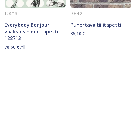
128713
9044-2
Everybody Bonjour
Punertava tiilitapetti
vaaleansininen tapetti
36,10
€
128713
78,60
€
/rll