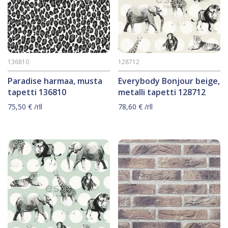
136810
128712
Paradise harmaa, musta
Everybody Bonjour beige,
tapetti 136810
metalli tapetti 128712
75,50
€
/rll
78,60
€
/rll