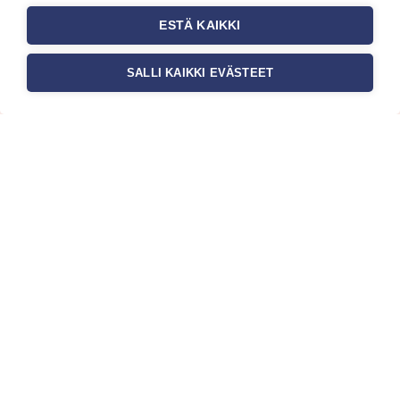
ESTÄ KAIKKI
SALLI KAIKKI EVÄSTEET
Tilaa uutiskirje
Haluaisitko nähdä uusimmat tapettimallistot heti
ensimmäisenä? Naputtele tiedot alas niin
pidämme sinut ajantasalla.