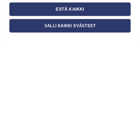
ESTÄ KAIKKI
SALLI KAIKKI EVÄSTEET
Tilaa uutiskirje
Haluaisitko nähdä uusimmat tapettimallistot heti
ensimmäisenä? Naputtele tiedot alas niin
pidämme sinut ajantasalla.