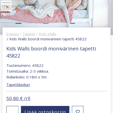
Etusivu
/
Tapetit
/
Kids Walls
/ Kids Walls boordi monivärinen tapetti 45822
Kids Walls boordi monivärinen tapetti
45822
Tuotenumero: 45822
Toimitusaika: 2-3 viikkoa.
Rullankoko: 0.18m x 5m
Tapettilaskuri
50,80
€
/rll
Kids
Lisää ostoskoriin