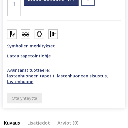
Walls
boordi
monivärinen
tapetti
45822
määrä
Symbolien merkitykset
Lataa tapetointiohje
Avainsanat tuotteelle:
lastenhuoneen tapetit
,
lastenhuoneen sisustus
,
lastenhuone
Ota yhteyttä
Kuvaus
Lisätiedot
Arviot (0)