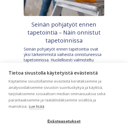
Seinän pohjatyöt ennen
tapetointia – Näin onnistut
tapetoinnissa
Seinän pohjatyöt ennen tapetointia ovat
yksi tärkeimmistä vaiheista onnistuneessa
tapetoinnissa. Huolellisesti valmisteltu
seinäpinta auttaa tapettia […]
Tietoa sivustolla käytetyistä evästeistä
Käytämme sivustollamme evästeitä kerätäksemme ja
analysoidaksemme sivuston suorituskykyä ja käyttöä,
tarjotaksemme sosiaalisen median ominaisuuksia sekä
parantaaksemme ja räätälöidäksemme sisältöä ja
mainoksia.
Lue lisää
Evästeasetukset