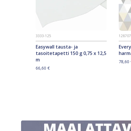
3333-125
12870
Easywall tausta- ja
Ever
tasoitetapetti 150 g 0,75 x 12,5
harm
m
78,60
66,60
€