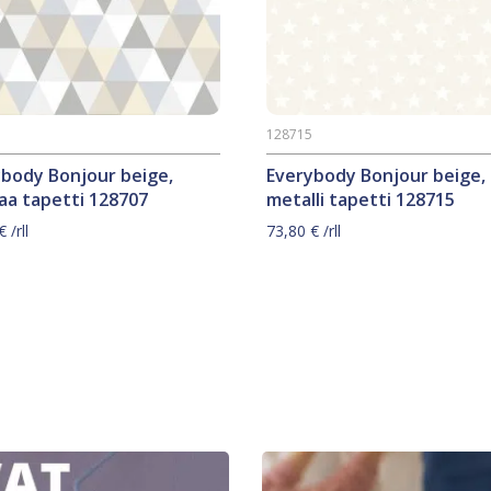
7
128715
ybody Bonjour beige,
Everybody Bonjour beige,
aa tapetti 128707
metalli tapetti 128715
€
/rll
73,80
€
/rll