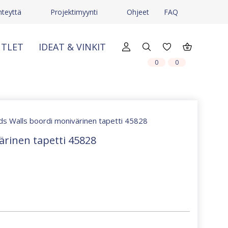
hteyttä
Projektimyynti
Ohjeet
FAQ
TLET
IDEAT & VINKIT
X
X
0
0
ids Walls boordi monivärinen tapetti 45828
ärinen tapetti 45828