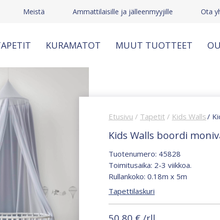
Meistä
Ammattilaisille ja jälleenmyyjille
Ota y
APETIT
KURAMATOT
MUUT TUOTTEET
OU
Etusivu
/
Tapetit
/
Kids Walls
/ K
Kids Walls boordi moniv
Tuotenumero: 45828
Toimitusaika: 2-3 viikkoa.
Rullankoko: 0.18m x 5m
Tapettilaskuri
50,80
€
/rll