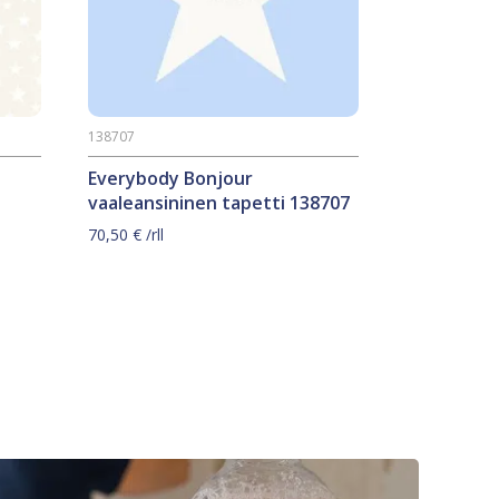
138707
Everybody Bonjour
vaaleansininen tapetti 138707
70,50
€
/rll