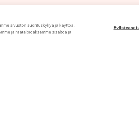
me sivuston suorituskykyä ja käyttöä,
Evästeaset
mme ja räätälöidäksemme sisältöä ja
Yritys
Ka
Meistä
Tape
Ota yhteyttä
Val
Jälleenmyyjät
Muu
Ohjeet
Idea
FAQ