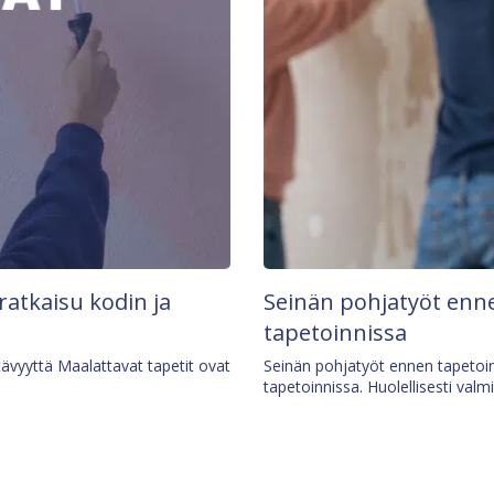
 ratkaisu kodin ja
Seinän pohjatyöt enne
tapetoinnissa
tävyyttä Maalattavat tapetit ovat
Seinän pohjatyöt ennen tapetoin
tapetoinnissa. Huolellisesti valm