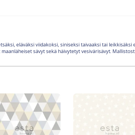
äksi, eläväksi viidakoksi, siniseksi taivaaksi tai leikkisäksi
t maanläheiset sävyt sekä häivytetyt vesivärisävyt. Mallistosta