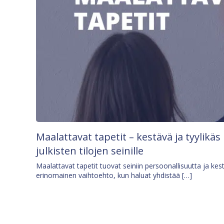
Maalattavat tapetit – kestävä ja tyylikäs
julkisten tilojen seinille
Maalattavat tapetit tuovat seiniin persoonallisuutta ja kes
erinomainen vaihtoehto, kun haluat yhdistää […]