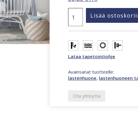
Kids
Lisää ostoskorii
Walls
boordi
monivärinen
tapetti
45828
määrä
Lataa tapetointiohje
Avainsanat tuotteelle:
lastenhuone
,
lastenhuoneen ta
Ota yhteyttä