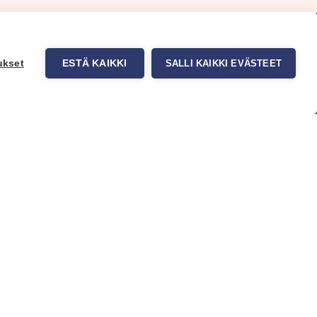
ukset
ESTÄ KAIKKI
SALLI KAIKKI EVÄSTEET
uppa
Myynti ja asiakaspalvelu
tit
Eteläväylä 11, 28610 Pori,
okuvatapetit
FINLAND
t tuotteet
+358 2 837 69 480
t & Vinkit
[email protected]
Katso sijainti kartalta
Asiakaspalvelu ja varasto
avoinna ma–to klo 8–16 ja pe klo
8-14
Office and warehouse open
Mon–Thu 8–16 h and Fri 8-14