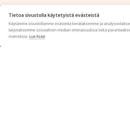
Tietoa sivustolla käytetyistä evästeistä
Käytämme sivustollamme evästeitä kerätäksemme ja analysoidaksem
tarjotaksemme sosiaalisen median ominaisuuksia sekä parantaakse
mainoksia.
Lue lisää
c/o Suomen AM-Markkinointi Oy
Olemme kotimaisten tapettimarkkinoiden edelläkävijänä ja
tuomme kansainväliset sisustus- ja tapettitrendit suomalaisiin
koteihin. Etsimme jatkuvasti uusia ideoita, inspiraatiota ja
trendejä kansainvälisiltä markkinoilta.
Rekisteriseloste
Toimitusehdot
Brandtool