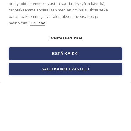
analysoidaksemme sivuston suorituskykyä ja käyttöä,
tarjotaksemme sosiaalisen median ominaisuuksia sekä
parantaaksemme ja räätälöidäksemme sisältöä ja
mainoksia.
Lue lisää
Evästeasetukset
ESTÄ KAIKKI
SALLI KAIKKI EVÄSTEET
Tilaa uutiskirje
Haluaisitko nähdä uusimmat tapettimallistot heti
ensimmäisenä? Naputtele tiedot alas niin
pidämme sinut ajantasalla.