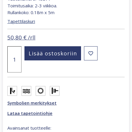
Toimitusaika: 2-3 viikkoa.
Rullankoko: 0.18m x 5m
Tapettilaskuri
50,80
€
/rll
Kids
Lisää ostoskoriin
Walls
boordi
monivärinen
tapetti
45871
määrä
Symbolien merkitykset
Lataa tapetointiohje
Avainsanat tuotteelle: