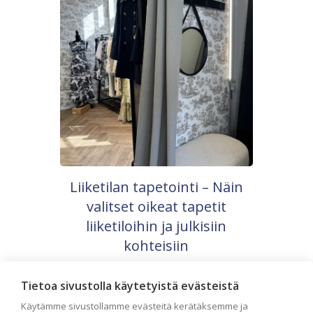
Liiketilan tapetointi – Näin
valitset oikeat tapetit
liiketiloihin ja julkisiin
kohteisiin
Liiketilan tapetointi on tärkeä osa
yrityksen visuaalista ilmettä,
Tietoa sivustolla käytetyistä evästeistä
asiakaskokemusta sekä tilan toimivuutta.
Tapetit liiketiloihin valitaan […]
Käytämme sivustollamme evästeitä kerätäksemme ja