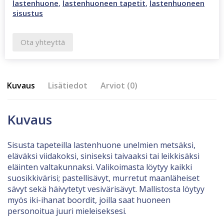
lastenhuone
,
lastenhuoneen tapetit
,
lastenhuoneen
sisustus
Ota yhteyttä
Kuvaus
Lisätiedot
Arviot (0)
Kuvaus
Sisusta tapeteilla lastenhuone unelmien metsäksi,
eläväksi viidakoksi, siniseksi taivaaksi tai leikkisäksi
eläinten valtakunnaksi. Valikoimasta löytyy kaikki
suosikkivärisi; pastellisävyt, murretut maanläheiset
sävyt sekä häivytetyt vesivärisävyt. Mallistosta löytyy
myös iki-ihanat boordit, joilla saat huoneen
personoitua juuri mieleiseksesi.