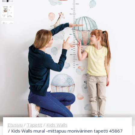
Etusivu
/
Tapetit
/
Kids Walls
/ Kids Walls mural -mittapuu monivärinen tapetti 45867