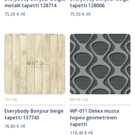
metalli tapetti 128714
tapetti 128006
75,50
€
/rll
75,50
€
/rll
137743
WP-011-02
Everybody Bonjour beige
WP-011 Dimex musta
tapetti 137743
hopea geometrinen
tapetti
76,80
€
/rll
110,40
€
/rll