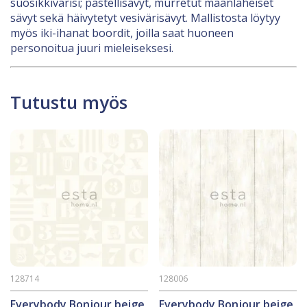
suosikkivärisi; pastellisävyt, murretut maanläheiset
sävyt sekä häivytetyt vesivärisävyt. Mallistosta löytyy
myös iki-ihanat boordit, joilla saat huoneen
personoitua juuri mieleiseksesi.
Tutustu myös
128714
128006
Everybody Bonjour beige,
Everybody Bonjour beige