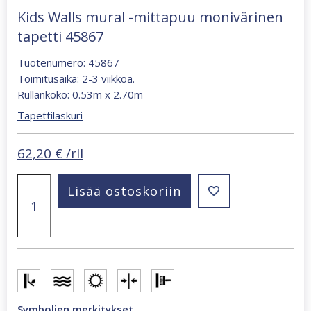
Kids Walls mural -mittapuu monivärinen
tapetti 45867
Tuotenumero: 45867
Toimitusaika: 2-3 viikkoa.
Rullankoko: 0.53m x 2.70m
Tapettilaskuri
62,20
€
/rll
Kids
Lisää ostoskoriin
Walls
mural
-
mittapuu
monivärinen
tapetti
45867
määrä
Symbolien merkitykset