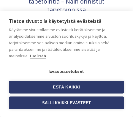
tapetointia – Näin onnistut
tapetoinnissa
Seinän pohjatyöt ennen tapetointia ovat
Tietoa sivustolla käytetyistä evästeistä
yksi tärkeimmistä vaiheista
onnistuneessa tapetoinnissa. Huolellisesti
Käytämme sivustollamme evästeitä kerätäksemme ja
valmisteltu seinäpinta auttaa tapettia […]
analysoidaksemme sivuston suorituskykyä ja käyttöä,
tarjotaksemme sosiaalisen median ominaisuuksia sekä
parantaaksemme ja räätälöidäksemme sisältöä ja
mainoksia.
Lue lisää
Evästeasetukset
ESTÄ KAIKKI
SALLI KAIKKI EVÄSTEET