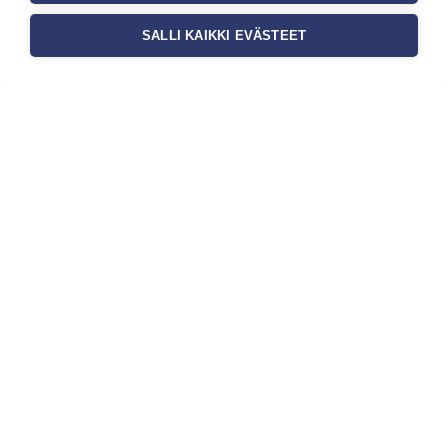
SALLI KAIKKI EVÄSTEET
Tilaa uutiskirje
Haluaisitko nähdä uusimmat tapettimallistot heti
ensimmäisenä? Naputtele tiedot alas niin
pidämme sinut ajantasalla.