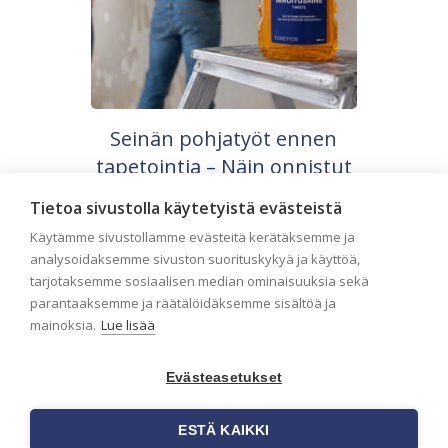
Seinän pohjatyöt ennen
tapetointia – Näin onnistut
tapetoinnissa
Tietoa sivustolla käytetyistä evästeistä
Seinän pohjatyöt ennen tapetointia ovat
Käytämme sivustollamme evästeitä kerätäksemme ja
yksi tärkeimmistä vaiheista
analysoidaksemme sivuston suorituskykyä ja käyttöä,
onnistuneessa tapetoinnissa.
Huolellisesti valmisteltu seinäpinta
tarjotaksemme sosiaalisen median ominaisuuksia sekä
auttaa tapettia […]
parantaaksemme ja räätälöidäksemme sisältöä ja
mainoksia.
Lue lisää
Evästeasetukset
ESTÄ KAIKKI