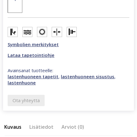
-
mittapuu
monivärinen
tapetti
45874
määrä
Symbolien merkitykset
Lataa tapetointiohje
Avainsanat tuotteelle:
lastenhuoneen tapetit
,
lastenhuoneen sisustus
,
lastenhuone
Ota yhteyttä
Kuvaus
Lisätiedot
Arviot (0)