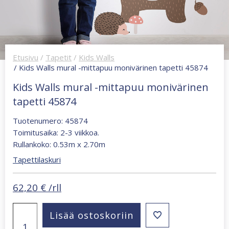
Etusivu
/
Tapetit
/
Kids Walls
/ Kids Walls mural -mittapuu monivärinen tapetti 45874
Kids Walls mural -mittapuu monivärinen
tapetti 45874
Tuotenumero: 45874
Toimitusaika: 2-3 viikkoa.
Rullankoko: 0.53m x 2.70m
Tapettilaskuri
62,20
€
/rll
Kids
Lisää ostoskoriin
Walls
mural