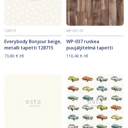
128715
WP-037-01
Everybody Bonjour beige,
WP-037 ruskea
metalli tapetti 128715
puujäljitelmä tapetti
73,80
€
/rll
110,40
€
/rll