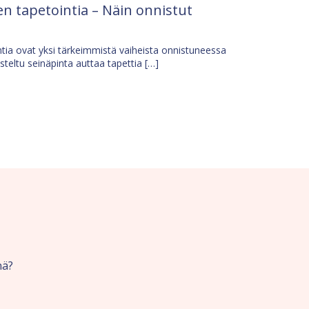
n tapetointia – Näin onnistut
tia ovat yksi tärkeimmistä vaiheista onnistuneessa
isteltu seinäpinta auttaa tapettia […]
nä?