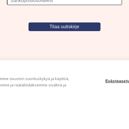
me sivuston suorituskykyä ja käyttöä,
Evästeaset
mme ja räätälöidäksemme sisältöä ja
Yritys
Ka
Meistä
Tape
Ota yhteyttä
Val
Jälleenmyyjät
Muu
Ohjeet
Idea