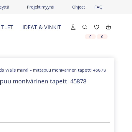
eyttä
Projektimyynti
Ohjeet
FAQ
TLET
IDEAT & VINKIT
X
X
0
0
ids Walls mural – mittapuu monivärinen tapetti 45878
apuu monivärinen tapetti 45878