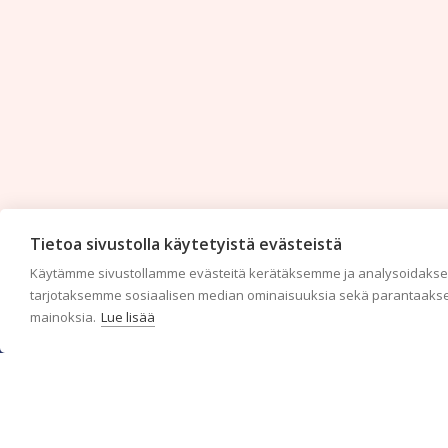
Tietoa sivustolla käytetyistä evästeistä
Käytämme sivustollamme evästeitä kerätäksemme ja analysoidaksem
tarjotaksemme sosiaalisen median ominaisuuksia sekä parantaakse
mainoksia.
Lue lisää
c/o Suomen AM-Markkinointi Oy
Olemme kotimaisten tapettimarkkinoiden edelläkävijänä ja
tuomme kansainväliset sisustus- ja tapettitrendit suomalaisiin
koteihin. Etsimme jatkuvasti uusia ideoita, inspiraatiota ja
trendejä kansainvälisiltä markkinoilta.