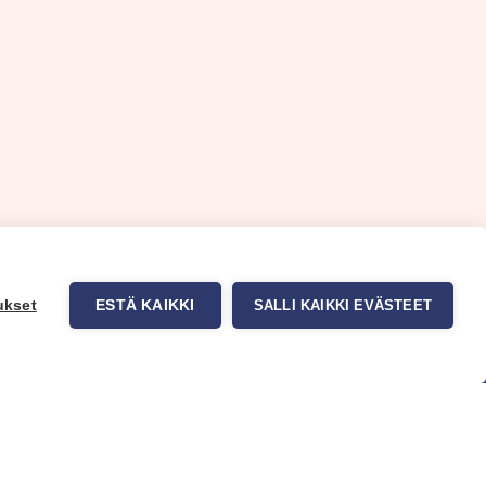
ukset
ESTÄ KAIKKI
SALLI KAIKKI EVÄSTEET
uppa
Myynti ja asiakaspalvelu
tit
Eteläväylä 11, 28610 Pori,
okuvatapetit
FINLAND
t tuotteet
+358 2 837 69 480
t & Vinkit
[email protected]