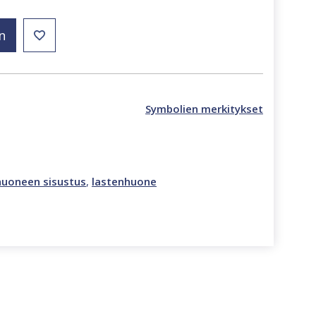
n
Symbolien merkitykset
huoneen sisustus
,
lastenhuone