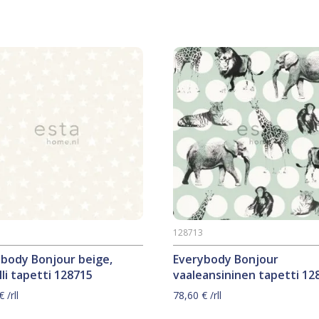
5
128713
ybody Bonjour beige,
Everybody Bonjour
li tapetti 128715
vaaleansininen tapetti 12
€
/rll
78,60
€
/rll