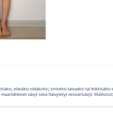
äksi, eläväksi viidakoksi, siniseksi taivaaksi tai leikkisäksi
t maanläheiset sävyt sekä häivytetyt vesivärisävyt. Mallistosta