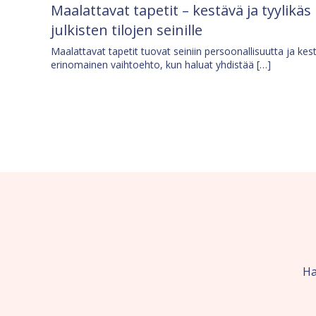
Maalattavat tapetit – kestävä ja tyylikäs
julkisten tilojen seinille
Maalattavat tapetit tuovat seiniin persoonallisuutta ja kes
erinomainen vaihtoehto, kun haluat yhdistää […]
Ha