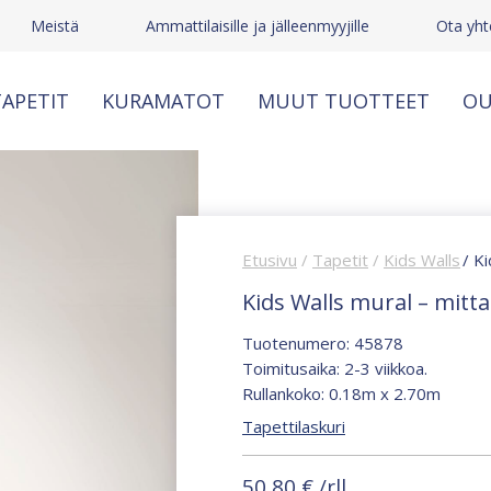
Meistä
Ammattilaisille ja jälleenmyyjille
Ota yht
APETIT
KURAMATOT
MUUT TUOTTEET
OU
Etusivu
/
Tapetit
/
Kids Walls
/ K
Kids Walls mural – mitt
Tuotenumero: 45878
Toimitusaika: 2-3 viikkoa.
Rullankoko: 0.18m x 2.70m
Tapettilaskuri
50,80
€
/rll