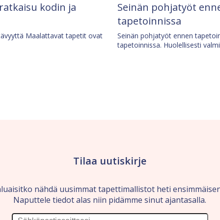
 ratkaisu kodin ja
Seinän pohjatyöt enne
tapetoinnissa
tävyyttä Maalattavat tapetit ovat
Seinän pohjatyöt ennen tapetoin
tapetoinnissa. Huolellisesti valm
Tilaa uutiskirje
luaisitko nähdä uusimmat tapettimallistot heti ensimmäise
Naputtele tiedot alas niin pidämme sinut ajantasalla.