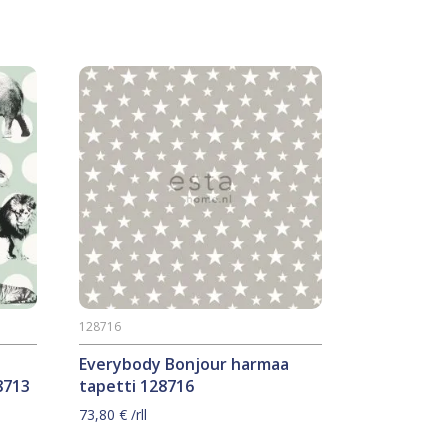
128716
Everybody Bonjour harmaa
8713
tapetti 128716
73,80
€
/rll