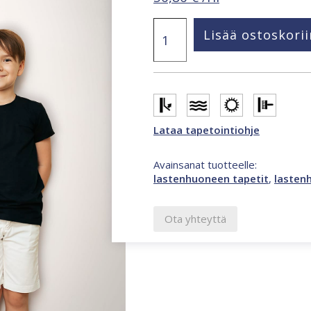
Kids
Lisää ostoskorii
Walls
mural
-
mittapuu
monivärinen
tapetti
45878
Lataa tapetointiohje
määrä
Avainsanat tuotteelle:
lastenhuoneen tapetit
,
lasten
Ota yhteyttä