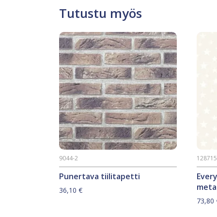
Tutustu myös
9044-2
12871
Punertava tiilitapetti
Ever
metal
36,10
€
73,80