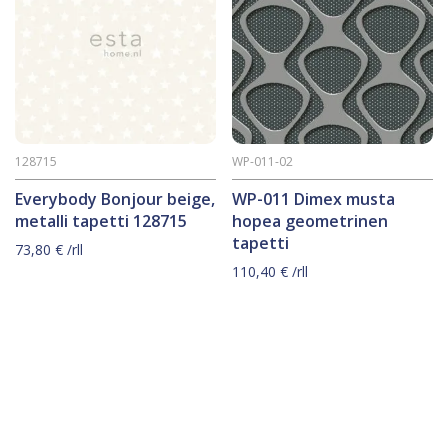
128715
WP-011-02
Everybody Bonjour beige,
WP-011 Dimex musta
metalli tapetti 128715
hopea geometrinen
tapetti
73,80
€
/rll
110,40
€
/rll