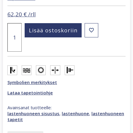
62,20
€
/rll
Kids
Lisää ostoskoriin
Walls
mural
monivärinen
tapetti
45877
määrä
Symbolien merkitykset
Lataa tapetointiohje
Avainsanat tuotteelle:
lastenhuoneen sisustus
,
lastenhuone
,
lastenhuoneen
tapetit