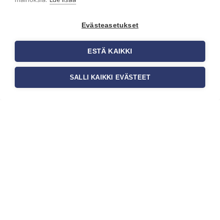
[…]
Evästeasetukset
ESTÄ KAIKKI
SALLI KAIKKI EVÄSTEET
Tilaa uutiskirje
Haluaisitko nähdä uusimmat tapettimallistot heti