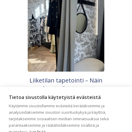
Liiketilan tapetointi – Näin
valitset oikeat tapetit
liiketiloihin ja julkisiin
Tietoa sivustolla käytetyistä evästeistä
kohteisiin
Käytämme sivustollamme evästeitä kerätäksemme ja
analysoidaksemme sivuston suorituskykyä ja käyttöä,
Liiketilan tapetointi on tärkeä osa
tarjotaksemme sosiaalisen median ominaisuuksia sekä
yrityksen visuaalista ilmettä,
asiakaskokemusta sekä tilan
parantaaksemme ja räätälöidäksemme sisältöä ja
toimivuutta. Tapetit liiketiloihin valitaan
mainoksia.
Lue lisää