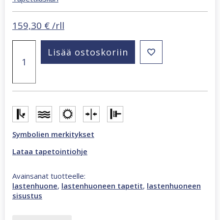
159,30
€
/rll
Kids
Lisää ostoskoriin
Walls
mural
monivärinen
tapetti
45884
määrä
Symbolien merkitykset
Lataa tapetointiohje
Avainsanat tuotteelle:
lastenhuone
,
lastenhuoneen tapetit
,
lastenhuoneen
sisustus