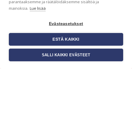
parantaaksemme ja räätälöidäksemme sisältöä ja
mainoksia.
Lue lisää
Evästeasetukset
ESTÄ KAIKKI
SALLI KAIKKI EVÄSTEET
Tilaa uutiskirje
Haluaisitko nähdä uusimmat tapettimallistot heti
ensimmäisenä? Naputtele tiedot alas niin
pidämme sinut ajantasalla.