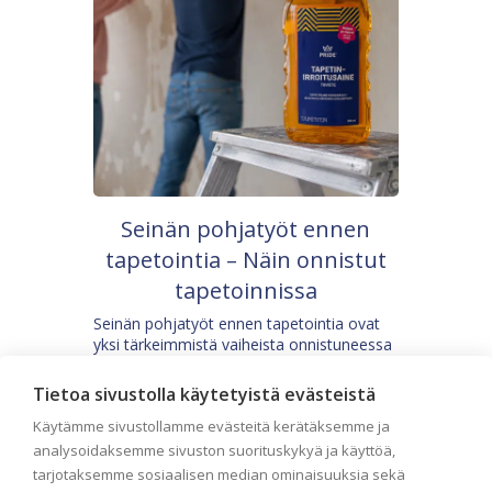
Seinän pohjatyöt ennen
tapetointia – Näin onnistut
tapetoinnissa
Seinän pohjatyöt ennen tapetointia ovat
yksi tärkeimmistä vaiheista onnistuneessa
tapetoinnissa. Huolellisesti valmisteltu
seinäpinta auttaa tapettia […]
Tietoa sivustolla käytetyistä evästeistä
Käytämme sivustollamme evästeitä kerätäksemme ja
analysoidaksemme sivuston suorituskykyä ja käyttöä,
tarjotaksemme sosiaalisen median ominaisuuksia sekä