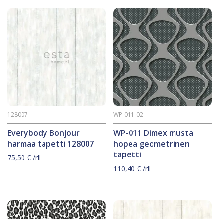
128007
WP-011-02
Everybody Bonjour
WP-011 Dimex musta
harmaa tapetti 128007
hopea geometrinen
tapetti
75,50
€
/rll
110,40
€
/rll