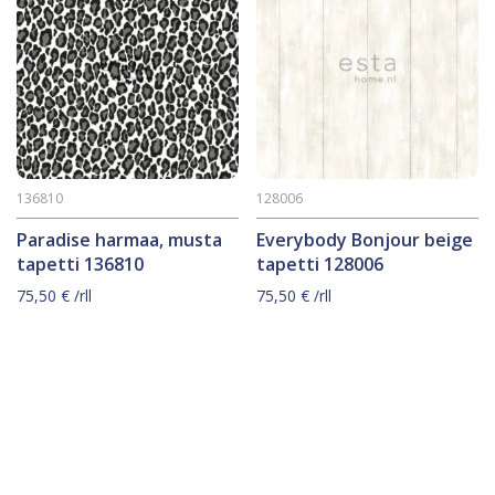
136810
128006
Paradise harmaa, musta
Everybody Bonjour beige
tapetti 136810
tapetti 128006
75,50
€
/rll
75,50
€
/rll