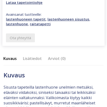
Lataa tapetointiohje
Avainsanat tuotteelle:
lastenhuoneen tapetit
,
lastenhuoneen sisustus
,
lastenhuone
,
raitatapetti
Ota yhteyttä
Kuvaus
Lisätiedot
Arviot (0)
Kuvaus
Sisusta tapeteilla lastenhuone unelmien metsäksi,
eläväksi viidakoksi, siniseksi taivaaksi tai leikkisäksi
eläinten valtakunnaksi. Valikoimasta löytyy kaikki
suosikkivärisi; pastellisävyt, murretut maanläheiset