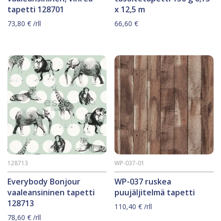
tapetti 128701
x 12,5 m
73,80
€
/rll
66,60
€
128713
WP-037-01
Everybody Bonjour
WP-037 ruskea
vaaleansininen tapetti
puujäljitelmä tapetti
128713
110,40
€
/rll
78,60
€
/rll