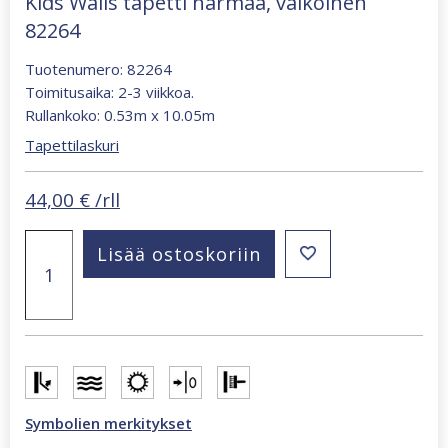
Kids Walls tapetti harmaa, valkoinen
82264
Tuotenumero: 82264
Toimitusaika: 2-3 viikkoa.
Rullankoko: 0.53m x 10.05m
Tapettilaskuri
44,00
€
/rll
Kids
Lisää ostoskoriin
Walls
tapetti
harmaa,
valkoinen
82264
määrä
Symbolien merkitykset