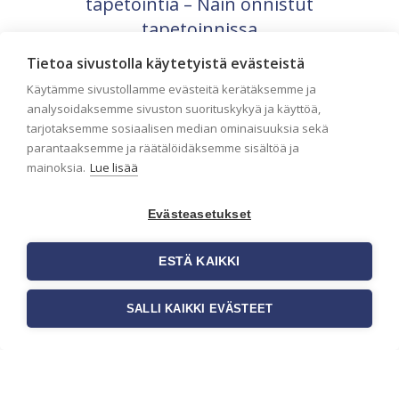
tapetointia – Näin onnistut
tapetoinnissa
Seinän pohjatyöt ennen tapetointia ovat
Tietoa sivustolla käytetyistä evästeistä
yksi tärkeimmistä vaiheista
Käytämme sivustollamme evästeitä kerätäksemme ja
onnistuneessa tapetoinnissa. Huolellisesti
valmisteltu seinäpinta auttaa tapettia […]
analysoidaksemme sivuston suorituskykyä ja käyttöä,
tarjotaksemme sosiaalisen median ominaisuuksia sekä
parantaaksemme ja räätälöidäksemme sisältöä ja
mainoksia.
Lue lisää
Evästeasetukset
ESTÄ KAIKKI
SALLI KAIKKI EVÄSTEET