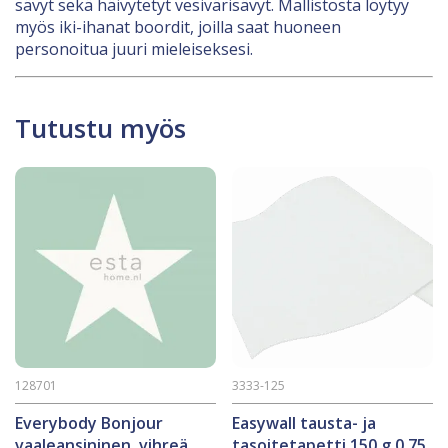
sävyt sekä häivytetyt vesivärisävyt. Mallistosta löytyy
myös iki-ihanat boordit, joilla saat huoneen
personoitua juuri mieleiseksesi.
Tutustu myös
128701
3333-125
Everybody Bonjour
Easywall tausta- ja
vaaleansininen, vihreä
tasoitetapetti 150 g 0,75