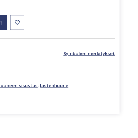
n
Symbolien merkitykset
huoneen sisustus
,
lastenhuone