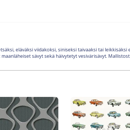
äksi, eläväksi viidakoksi, siniseksi taivaaksi tai leikkisäksi
t maanläheiset sävyt sekä häivytetyt vesivärisävyt. Mallistosta