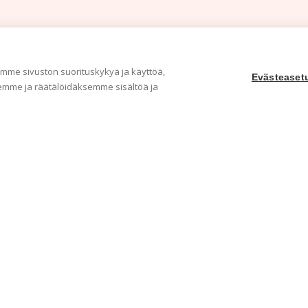
me sivuston suorituskykyä ja käyttöä,
Evästeaset
mme ja räätälöidäksemme sisältöä ja
Yritys
Ka
Meistä
Tape
Ota yhteyttä
Val
Jälleenmyyjät
Muu
Ohjeet
Idea
FAQ