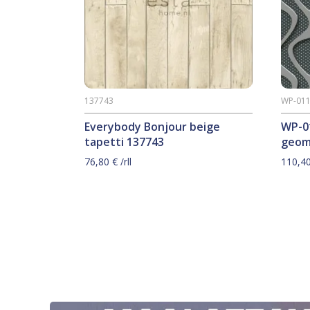
137743
WP-011
Everybody Bonjour beige
WP-0
tapetti 137743
geom
76,80
€
/rll
110,4