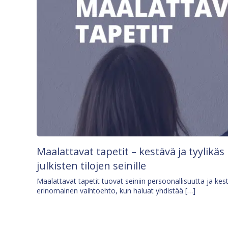
Maalattavat tapetit – kestävä ja tyylikäs
julkisten tilojen seinille
Maalattavat tapetit tuovat seiniin persoonallisuutta ja kes
erinomainen vaihtoehto, kun haluat yhdistää […]