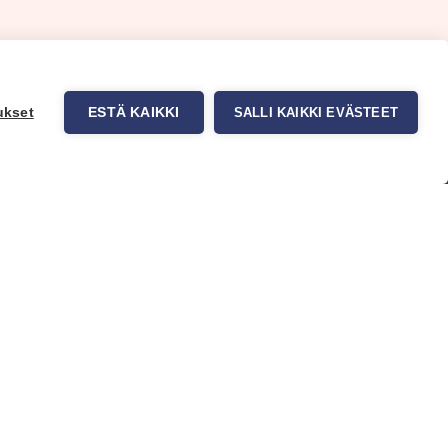
ukset
ESTÄ KAIKKI
SALLI KAIKKI EVÄSTEET
uppa
Myynti ja asiakaspalvelu
tit
Eteläväylä 11, 28610 Pori,
okuvatapetit
FINLAND
t tuotteet
+358 2 837 69 480
t & Vinkit
[email protected]
Katso sijainti kartalta
Asiakaspalvelu ja varasto
avoinna ma–to klo 8–16 ja pe klo
8-14
Office and warehouse open
Mon–Thu 8–16 h and Fri 8-14