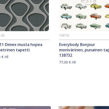
-02
138732
11 Dimex musta hopea
Everybody Bonjour
etrinen tapetti
monivärinen, punainen ta
138732
0
€
/rll
77,00
€
/rll