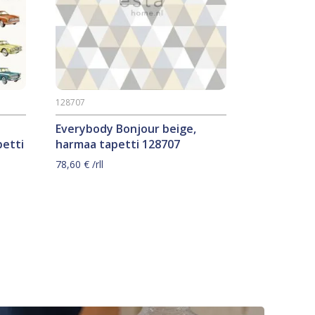
128707
Everybody Bonjour beige,
petti
harmaa tapetti 128707
78,60
€
/rll