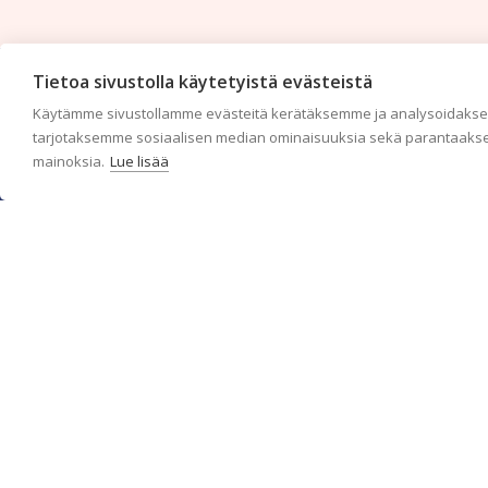
Tietoa sivustolla käytetyistä evästeistä
Käytämme sivustollamme evästeitä kerätäksemme ja analysoidaksem
tarjotaksemme sosiaalisen median ominaisuuksia sekä parantaakse
mainoksia.
Lue lisää
c/o Suomen AM-Markkinointi Oy
Olemme kotimaisten tapettimarkkinoiden edelläkävijänä ja
tuomme kansainväliset sisustus- ja tapettitrendit suomalaisiin
koteihin. Etsimme jatkuvasti uusia ideoita, inspiraatiota ja
trendejä kansainvälisiltä markkinoilta.
Rekisteriseloste
Toimitusehdot
Brandtool