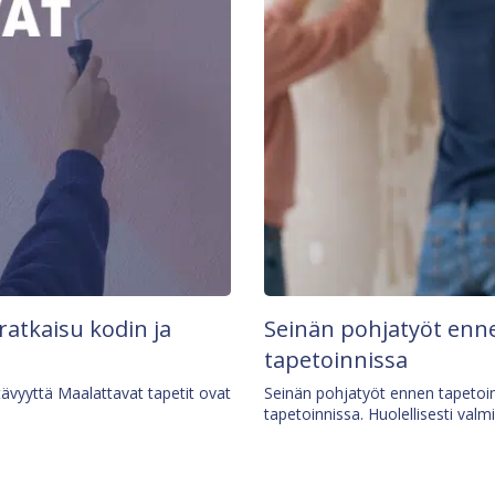
 ratkaisu kodin ja
Seinän pohjatyöt enne
tapetoinnissa
tävyyttä Maalattavat tapetit ovat
Seinän pohjatyöt ennen tapetoin
tapetoinnissa. Huolellisesti valm