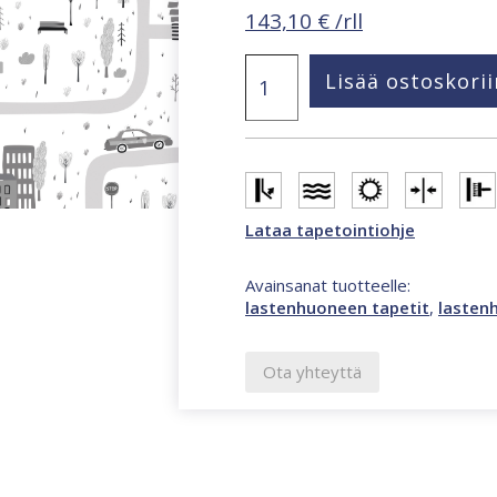
143,10
€
/rll
Kids
Lisää ostoskorii
Walls
tapetti
monivärinen
45846
määrä
Lataa tapetointiohje
Avainsanat tuotteelle:
lastenhuoneen tapetit
,
lasten
Ota yhteyttä