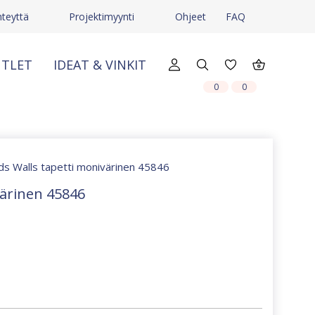
hteyttä
Projektimyynti
Ohjeet
FAQ
TLET
IDEAT & VINKIT
X
X
0
0
ids Walls tapetti monivärinen 45846
värinen 45846