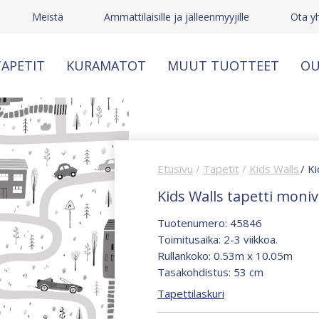
Meistä
Ammattilaisille ja jälleenmyyjille
Ota y
APETIT
KURAMATOT
MUUT TUOTTEET
OU
Etusivu
/
Tapetit
/
Kids Walls
/ K
Kids Walls tapetti moni
Tuotenumero: 45846
Toimitusaika: 2-3 viikkoa.
Rullankoko: 0.53m x 10.05m
Tasakohdistus: 53 cm
Tapettilaskuri