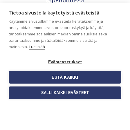
tapetoinnissa
Seinän pohjatyöt ennen tapetointia ovat
Tietoa sivustolla käytetyistä evästeistä
yksi tärkeimmistä vaiheista onnistuneessa
tapetoinnissa. Huolellisesti valmisteltu
Käytämme sivustollamme evästeitä kerätäksemme ja
seinäpinta auttaa tapettia […]
analysoidaksemme sivuston suorituskykyä ja käyttöä,
tarjotaksemme sosiaalisen median ominaisuuksia sekä
parantaaksemme ja räätälöidäksemme sisältöä ja
mainoksia.
Lue lisää
Evästeasetukset
ESTÄ KAIKKI
SALLI KAIKKI EVÄSTEET
Tilaa uutiskirje