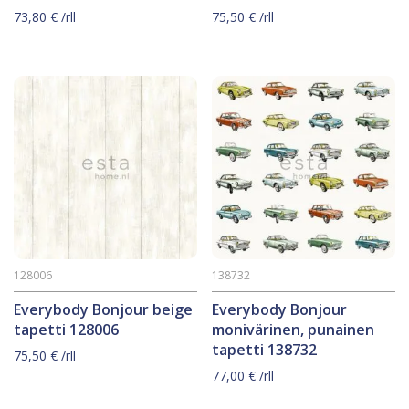
73,80
€
/rll
75,50
€
/rll
128006
138732
Everybody Bonjour beige
Everybody Bonjour
tapetti 128006
monivärinen, punainen
tapetti 138732
75,50
€
/rll
77,00
€
/rll